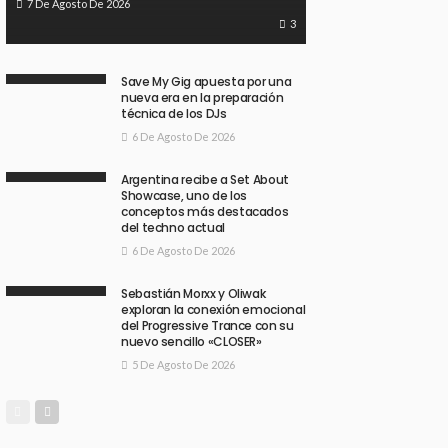
7 De Agosto De 2026
3
Save My Gig apuesta por una
nueva era en la preparación
técnica de los DJs
6 De Agosto De 2026
Argentina recibe a Set About
Showcase, uno de los
conceptos más destacados
del techno actual
6 De Agosto De 2026
Sebastián Morxx y Oliwak
exploran la conexión emocional
del Progressive Trance con su
nuevo sencillo «CLOSER»
5 De Agosto De 2026