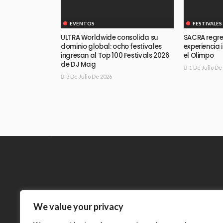
EVENTOS
FESTIVALES
ULTRA Worldwide consolida su
SACRA regre
dominio global: ocho festivales
experiencia 
ingresan al Top 100 Festivals 2026
el Olimpo
de DJ Mag
1 De Julio De
3 De Julio De 2026
We value your privacy
Meneses 