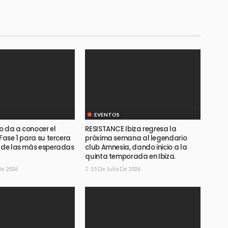
EVENTOS
o da a conocer el
RESISTANCE Ibiza regresa la
 Fase 1 para su tercera
próxima semana al legendario
a de las más esperadas
club Amnesia, dando inicio a la
quinta temporada en Ibiza.
De 2026
15 De Julio De 2026