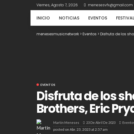
Viernes, Agosto 7, 2026
menesesvfx@gmail.com
INICIO
NOTICIAS
EVENTOS
FESTIVA
menesesmusicnetwork
>
Eventos
>
Disfruta de los sh
EVENTOS
Disfruta de los 
Brothers, Eric Pry
23 De Abril De 2023
Evento
Martin Meneses
posted on
Abr. 23, 2023 at 2:57 am