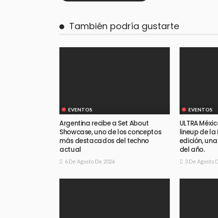
También podría gustarte
EVENTOS
EVENTOS
Argentina recibe a Set About
ULTRA Méxic
Showcase, uno de los conceptos
lineup de la
más destacados del techno
edición, un
actual
del año.
6 De Agosto De 2026
3 De Agosto 