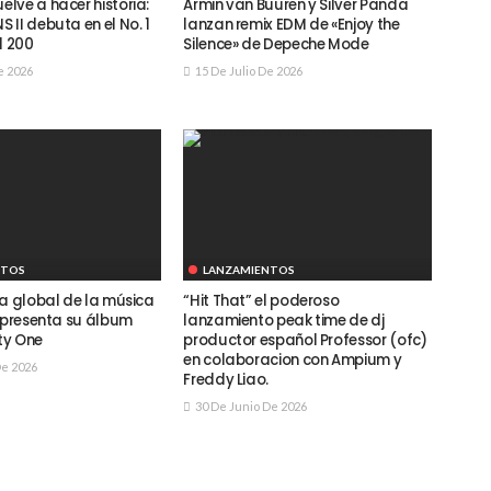
lve a hacer historia:
Armin van Buuren y Silver Panda
II debuta en el No. 1
lanzan remix EDM de «Enjoy the
d 200
Silence» de Depeche Mode
e 2026
15 De Julio De 2026
NTOS
LANZAMIENTOS
ra global de la música
“Hit That” el poderoso
, presenta su álbum
lanzamiento peak time de dj
ty One
productor español Professor (ofc)
en colaboracion con Ampium y
De 2026
Freddy Liao.
30 De Junio De 2026