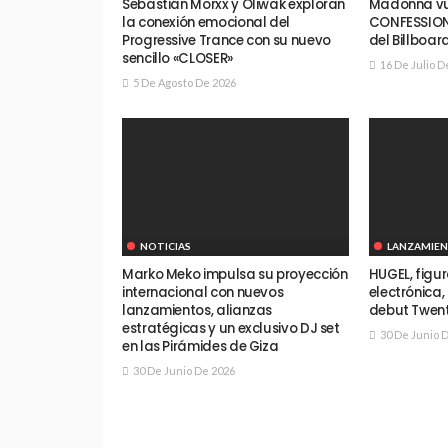
Sebastián Morxx y Oliwak exploran
Madonna vue
la conexión emocional del
CONFESSIONS 
Progressive Trance con su nuevo
del Billboar
sencillo «CLOSER»
16 De Julio D
5 De Agosto De 2026
NOTICIAS
LANZAMIE
Marko Meko impulsa su proyección
HUGEL, figu
internacional con nuevos
electrónica
lanzamientos, alianzas
debut Twen
estratégicas y un exclusivo DJ set
30 De Junio 
en las Pirámides de Giza
30 De Junio De 2026