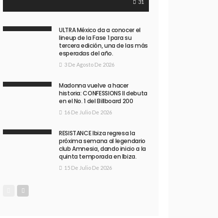
31
ULTRA México da a conocer el
lineup de la Fase 1 para su
tercera edición, una de las más
esperadas del año.
3 De Agosto De 2026
Madonna vuelve a hacer
historia: CONFESSIONS II debuta
en el No. 1 del Billboard 200
16 De Julio De 2026
RESISTANCE Ibiza regresa la
próxima semana al legendario
club Amnesia, dando inicio a la
quinta temporada en Ibiza.
15 De Julio De 2026