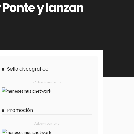
 Ponte y lanzan
Sello discografico
- Advertisement -
Promoción
Advertisement