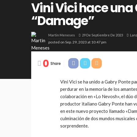
Vini Vici hace una
“Damage”
29 De Septiembre De 2023
Lan
Martin Meneses
posted on
Sep. 29, 2023 at 10:47 pm
0
Share
Vini Vici se ha unido a Gabry Ponte p
perdurar en la memoria de los amantes
colaboración en «Lo Nevosh», el dúo de
productor italiano Gabry Ponte han vu
en este nuevo proyecto llamado «Dama
culminación de dos mundos musicales 
sorprendente.