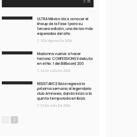
31
ULTRA México da a conocer el
lineup de la Fase 1 para su
tercera edición, una de las más
esperadas del año.
3 De Agosto De 2026
Madonna vuelve a hacer
historia: CONFESSIONS II debuta
en el No. 1 del Billboard 200
16 De Julio De 2026
RESISTANCE Ibiza regresa la
próxima semana al legendario
club Amnesia, dando inicio a la
quinta temporada en Ibiza.
15 De Julio De 2026