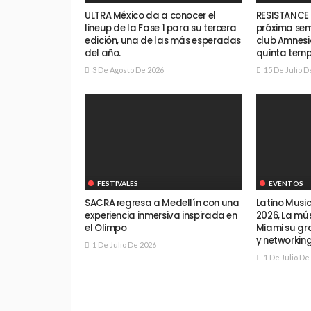
ULTRA México da a conocer el
RESISTANCE 
lineup de la Fase 1 para su tercera
próxima sem
edición, una de las más esperadas
club Amnesia
del año.
quinta temp
3 De Agosto De 2026
15 De Julio D
FESTIVALES
EVENTOS
SACRA regresa a Medellín con una
Latino Musi
experiencia inmersiva inspirada en
2026, La mús
el Olimpo
Miami su gr
y networkin
1 De Julio De 2026
1 De Julio De