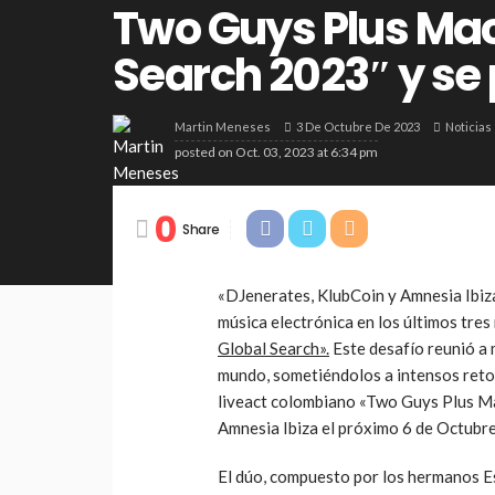
Two Guys Plus Mac
Search 2023″ y se
3 De Octubre De 2023
Noticias
Martin Meneses
posted on
Oct. 03, 2023 at 6:34 pm
0
Share
«DJenerates, KlubCoin y Amnesia Ibiza
música electrónica en los últimos tre
Global Search».
Este desafío reunió a 
mundo, sometiéndolos a intensos retos
liveact colombiano «Two Guys Plus Mac
Amnesia Ibiza el próximo 6 de Octubr
El dúo, compuesto por los hermanos E