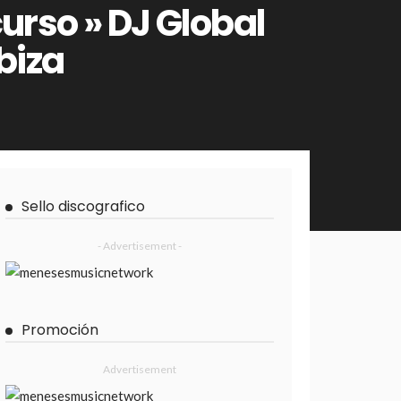
urso » DJ Global
biza
Sello discografico
- Advertisement -
Promoción
Advertisement