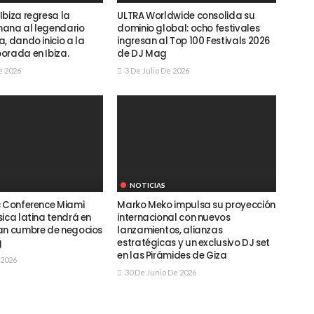
Ibiza regresa la
ULTRA Worldwide consolida su
ana al legendario
dominio global: ocho festivales
, dando inicio a la
ingresan al Top 100 Festivals 2026
orada en Ibiza.
de DJ Mag
e 2026
3 De Julio De 2026
NOTICIAS
c Conference Miami
Marko Meko impulsa su proyección
ica latina tendrá en
internacional con nuevos
an cumbre de negocios
lanzamientos, alianzas
g
estratégicas y un exclusivo DJ set
en las Pirámides de Giza
 2026
30 De Junio De 2026