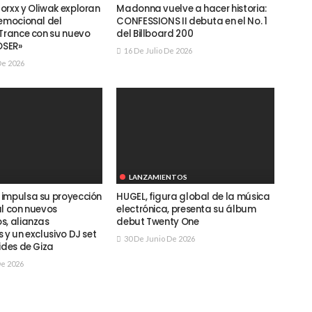
orxx y Oliwak exploran
Madonna vuelve a hacer historia:
 emocional del
CONFESSIONS II debuta en el No. 1
 Trance con su nuevo
del Billboard 200
OSER»
16 De Julio De 2026
De 2026
LANZAMIENTOS
impulsa su proyección
HUGEL, figura global de la música
al con nuevos
electrónica, presenta su álbum
s, alianzas
debut Twenty One
 y un exclusivo DJ set
30 De Junio De 2026
ides de Giza
De 2026