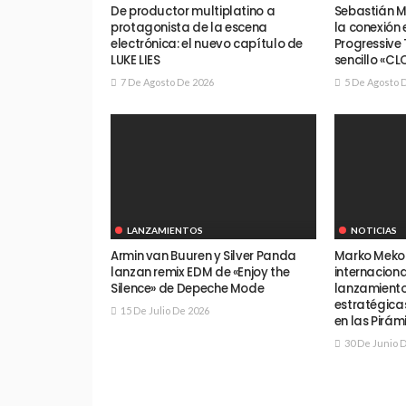
De productor multiplatino a
Sebastián M
protagonista de la escena
la conexión
electrónica: el nuevo capítulo de
Progressive
LUKE LIES
sencillo «CL
7 De Agosto De 2026
5 De Agosto 
LANZAMIENTOS
NOTICIAS
Armin van Buuren y Silver Panda
Marko Meko 
lanzan remix EDM de «Enjoy the
internacion
Silence» de Depeche Mode
lanzamiento
estratégicas
15 De Julio De 2026
en las Pirám
30 De Junio 