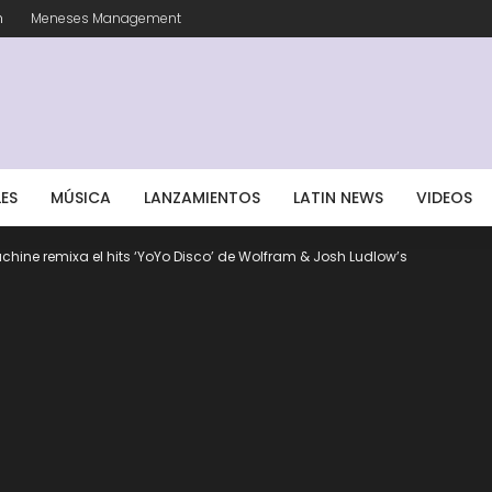
m
Meneses Management
LES
MÚSICA
LANZAMIENTOS
LATIN NEWS
VIDEOS
achine remixa el hits ‘YoYo Disco’ de Wolfram & Josh Ludlow’s