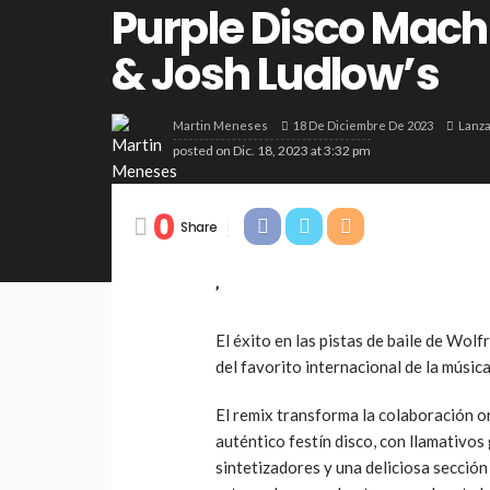
Purple Disco Machi
& Josh Ludlow’s
18 De Diciembre De 2023
Lanz
Martin Meneses
posted on
Dic. 18, 2023 at 3:32 pm
0
Share
’
El éxito en las pistas de baile de Wol
del favorito internacional de la músic
El remix transforma la colaboración o
auténtico festín disco, con llamativo
sintetizadores y una deliciosa secció