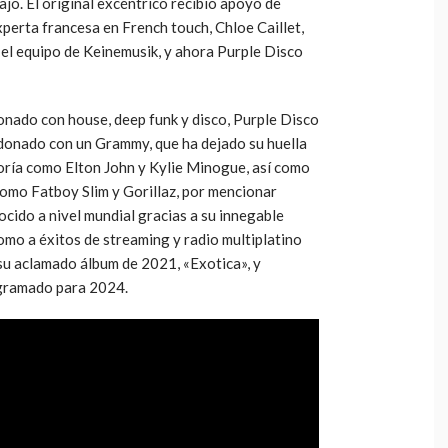
jo. El original excéntrico recibió apoyo de
xperta francesa en French touch, Chloe Caillet,
el equipo de Keinemusik, y ahora Purple Disco
onado con house, deep funk y disco, Purple Disco
donado con un Grammy, que ha dejado su huella
goría como Elton John y Kylie Minogue, así como
omo Fatboy Slim y Gorillaz, por mencionar
ocido a nivel mundial gracias a su innegable
omo a éxitos de streaming y radio multiplatino
u aclamado álbum de 2021, «Exotica», y
ogramado para 2024.