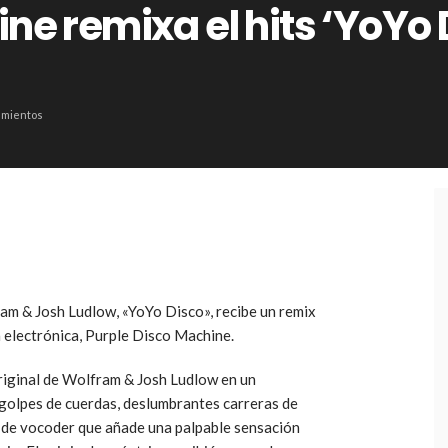
ne remixa el hits ‘YoYo
amientos
fram & Josh Ludlow, «YoYo Disco», recibe un remix
a electrónica, Purple Disco Machine.
riginal de Wolfram & Josh Ludlow en un
s golpes de cuerdas, deslumbrantes carreras de
n de vocoder que añade una palpable sensación