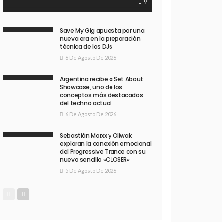
9
Save My Gig apuesta por una
nueva era en la preparación
técnica de los DJs
6 De Agosto De 2026
Argentina recibe a Set About
Showcase, uno de los
conceptos más destacados
del techno actual
6 De Agosto De 2026
Sebastián Morxx y Oliwak
exploran la conexión emocional
del Progressive Trance con su
nuevo sencillo «CLOSER»
5 De Agosto De 2026