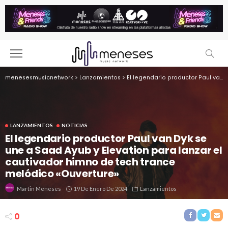
menesesmusicnetwork
>
Lanzamientos
>
El legendario productor Paul van Dyk se une a Saad Ayub y Elevation para lanzar el cautivador himno de tech trance melódico «Ouverture»
LANZAMIENTOS
NOTICIAS
El legendario productor Paul van Dyk se
une a Saad Ayub y Elevation para lanzar el
cautivador himno de tech trance
melódico «Ouverture»
19 De Enero De 2024
Lanzamientos
Martin Meneses
0