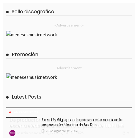
Sello discografico
- Advertisement -
Promoción
Advertisement
Latest Posts
LANZAMIENTOS
De productor multiplatino a protagonista de la
Save My Gig apuesta por una nueva era en la
preparación técnica de los DJs
escena electrónica: el nuevo capítulo de LUKE LIES
6 De Agosto De 2026
7 De Agosto De 2026
9
Martin Meneses