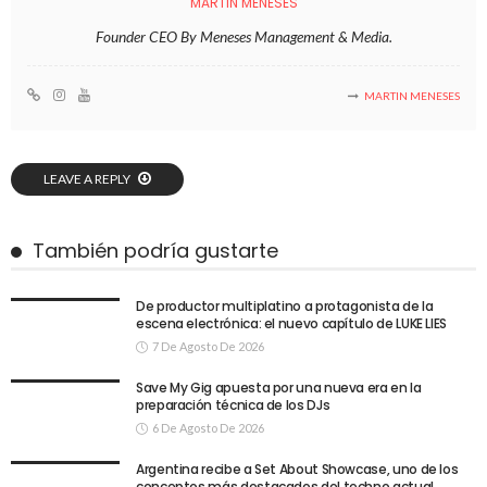
MARTIN MENESES
Founder CEO By Meneses Management & Media.
MARTIN MENESES
LEAVE A REPLY
También podría gustarte
De productor multiplatino a protagonista de la
escena electrónica: el nuevo capítulo de LUKE LIES
7 De Agosto De 2026
Save My Gig apuesta por una nueva era en la
preparación técnica de los DJs
6 De Agosto De 2026
Argentina recibe a Set About Showcase, uno de los
conceptos más destacados del techno actual