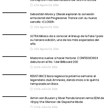
6 De Agosto De 2026
Sebastián Morxx y Oliwak exploran la conexión
emocional del Progressive Trance con su nuevo
sencillo «CLOSER»
5 De Agosto De 2026
ULTRA México da a conocer el lineup de la Fase 1 para
su tercera edición, una de las más esperadas del
año.
3 De Agosto De 2026
Madonna vuelve a hacer historia: CONFESSIONS II
debuta en el No. 1 del Billboard 200
16 De Julio De 2026
RESISTANCE Ibiza regresa la próxima semana al
legendario club Amnesia, dando inicio a la quinta
temporada en Ibiza.
15 De Julio De 2026
Armin van Buuren y Silver Panda lanzan remix EDM de
«Enjoy the Silence» de Depeche Mode
15 De Julio De 2026