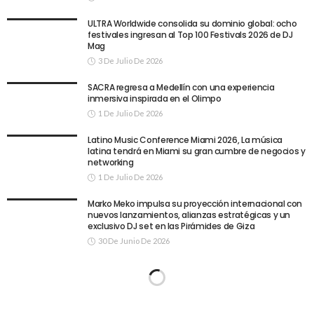
ULTRA Worldwide consolida su dominio global: ocho
festivales ingresan al Top 100 Festivals 2026 de DJ
Mag
3 De Julio De 2026
SACRA regresa a Medellín con una experiencia
inmersiva inspirada en el Olimpo
1 De Julio De 2026
Latino Music Conference Miami 2026, La música
latina tendrá en Miami su gran cumbre de negocios y
networking
1 De Julio De 2026
Marko Meko impulsa su proyección internacional con
nuevos lanzamientos, alianzas estratégicas y un
exclusivo DJ set en las Pirámides de Giza
30 De Junio De 2026