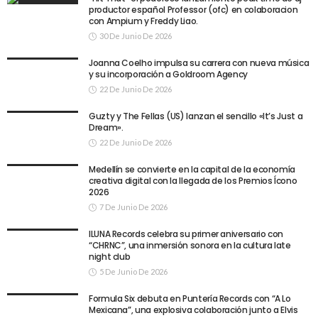
productor español Professor (ofc) en colaboracion
con Ampium y Freddy Liao.
30 De Junio De 2026
Joanna Coelho impulsa su carrera con nueva música
y su incorporación a Goldroom Agency
22 De Junio De 2026
Guzty y The Fellas (US) lanzan el sencillo «It’s Just a
Dream».
22 De Junio De 2026
Medellín se convierte en la capital de la economía
creativa digital con la llegada de los Premios Ícono
2026
7 De Junio De 2026
ILUNA Records celebra su primer aniversario con
“CHRNC”, una inmersión sonora en la cultura late
night club
5 De Junio De 2026
Formula Six debuta en Puntería Records con “A Lo
Mexicana”, una explosiva colaboración junto a Elvis