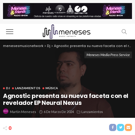
menesesmusicnetwork
>
Dj
>
Agnostic presenta su nueva faceta con el revelador EP Neural Nexus
Meneses Media Press Service
DJ
LANZAMIENTOS
MÚSICA
Agnostic presenta su nueva faceta con el
revelador EP Neural Nexus
6 De Marzo De 2024
Lanzamientos
Martin Meneses
0