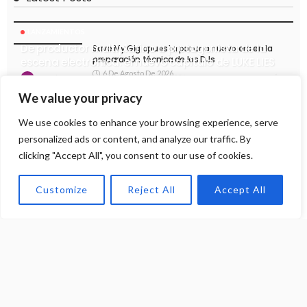
LANZAMIENTOS
De productor multiplatino a protagonista de la
Save My Gig apuesta por una nueva era en la
preparación técnica de los DJs
escena electrónica: el nuevo capítulo de LUKE LIES
6 De Agosto De 2026
7 De Agosto De 2026
9
Martin Meneses
We value your privacy
Argentina recibe a Set About Showcase, uno de
los conceptos más destacados del techno
We use cookies to enhance your browsing experience, serve
actual
personalized ads or content, and analyze our traffic. By
6 De Agosto De 2026
clicking "Accept All", you consent to our use of cookies.
Sebastián Morxx y Oliwak exploran la conexión
emocional del Progressive Trance con su nuevo
sencillo «CLOSER»
Customize
Reject All
Accept All
5 De Agosto De 2026