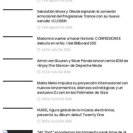
7 De Agosto De 2026
Sebastián Morxx y Oliwak exploran la conexión
emocional del Progressive Trance con su nuevo
sencillo «CLOSER»
5 De Agosto De 2026
Madonna vuelve a hacer historia: CONFESSIONS II
debuta en el No. 1 del Billboard 200
16 De Julio De 2026
Armin van Buuren y Silver Panda lanzan remix EDM de
«Enjoy the Silence» de Depeche Mode
15 De Julio De 2026
Marko Meko impulsa su proyección internacional con
nuevos lanzamientos, alianzas estratégicas y un
exclusivo DJ set en las Pirámides de Giza
30 De Junio De 2026
HUGEL, figura global de la música electrónica,
presenta su álbum debut Twenty One
30 De Junio De 2026
“Hit That” el poderoso lanzamiento peak time de dj