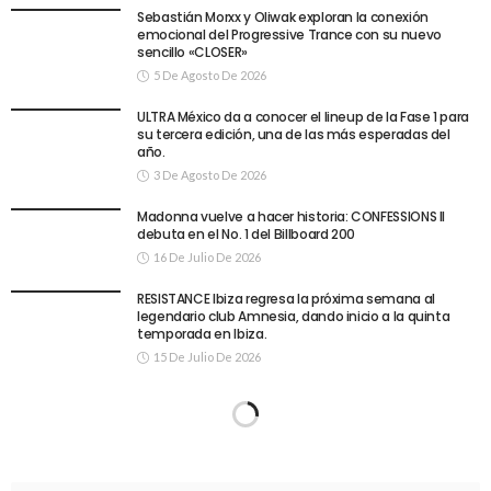
Sebastián Morxx y Oliwak exploran la conexión
emocional del Progressive Trance con su nuevo
sencillo «CLOSER»
5 De Agosto De 2026
ULTRA México da a conocer el lineup de la Fase 1 para
su tercera edición, una de las más esperadas del
año.
3 De Agosto De 2026
Madonna vuelve a hacer historia: CONFESSIONS II
debuta en el No. 1 del Billboard 200
16 De Julio De 2026
RESISTANCE Ibiza regresa la próxima semana al
legendario club Amnesia, dando inicio a la quinta
temporada en Ibiza.
15 De Julio De 2026