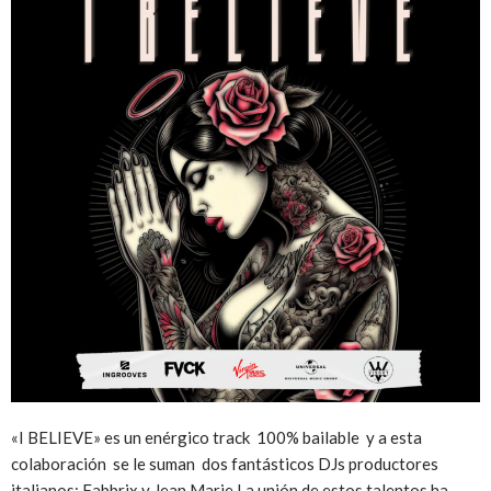
«I BELIEVE» es un enérgico track 100% bailable y a esta
colaboración se le suman dos fantásticos DJs productores
italianos:
Fabbrix
y Jean Marie La unión de estos talentos ha