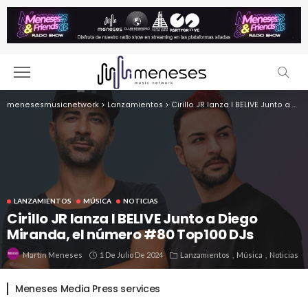
menesesmusicnetwork
>
Lanzamientos
>
Cirillo JR lanza I BELIVE Junto a Diego Miranda, el número #80 Top100 DJs
LANZAMIENTOS
MÚSICA
NOTICIAS
Cirillo JR lanza I BELIVE Junto a Diego
Miranda, el número #80 Top100 DJs
1 De Julio De 2024
Lanzamientos
Música
Noticias
Martin Meneses
Meneses Media Press services