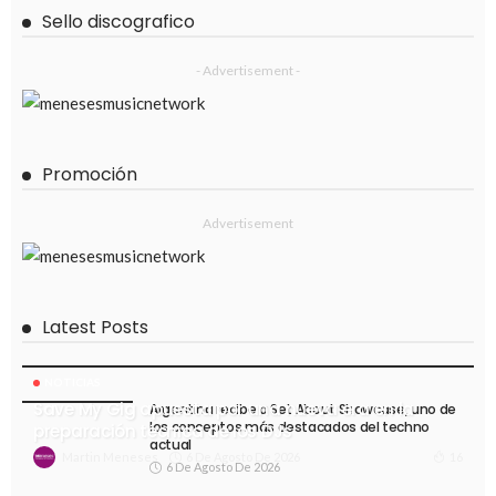
Sello discografico
- Advertisement -
Promoción
Advertisement
Latest Posts
NOTICIAS
Save My Gig apuesta por una nueva era en la
Argentina recibe a Set About Showcase, uno de
los conceptos más destacados del techno
preparación técnica de los DJs
actual
6 De Agosto De 2026
16
Martin Meneses
6 De Agosto De 2026