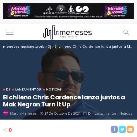
menesesmusicnetwork
>
Dj
>
El chileno Chris Cardence lanza juntos a Mak Negron Turn it Up
DJ
LANZAMIENTOS
NOTICIAS
El chileno Chris Cardence lanza juntos a
Mak Negron Turn it Up
17 De Octubre De 2024
Dj
Lanzamientos
Noticias
Martin Meneses
0