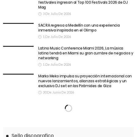
festivales ingresan al Top 100 Festivals 2026 de DJ
Mag
3 De Julio De 2026
SACRA regresa a Medellín con una experiencia
inmersiva inspirada en el Olimpo
1 De Julio De 2026
Latino Music Conference Miami 2026, La música
latina tendrá en Miami su gran cumbre de negocios y
networking
1 De Julio De 2026
Marko Meko impulsa su proyección internacional con
nuevos lanzamientos, alianzas estratégicas y un
exclusivo DJ set en las Pirámides de Giza
30 De Junio De 2026
Sello discografico