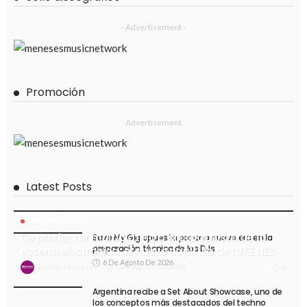
- Advertisement -
Promoción
Advertisement
Latest Posts
LANZAMIENTOS
De productor multiplatino a protagonista de la
Save My Gig apuesta por una nueva era en la
preparación técnica de los DJs
escena electrónica: el nuevo capítulo de LUKE LIES
6 De Agosto De 2026
7 De Agosto De 2026
8
Martin Meneses
Argentina recibe a Set About Showcase, uno de
los conceptos más destacados del techno