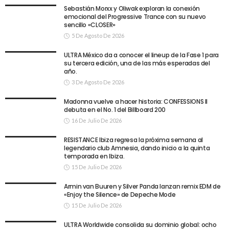
Sebastián Morxx y Oliwak exploran la conexión
emocional del Progressive Trance con su nuevo
sencillo «CLOSER»
5 De Agosto De 2026
ULTRA México da a conocer el lineup de la Fase 1 para
su tercera edición, una de las más esperadas del
año.
3 De Agosto De 2026
Madonna vuelve a hacer historia: CONFESSIONS II
debuta en el No. 1 del Billboard 200
16 De Julio De 2026
RESISTANCE Ibiza regresa la próxima semana al
legendario club Amnesia, dando inicio a la quinta
temporada en Ibiza.
15 De Julio De 2026
Armin van Buuren y Silver Panda lanzan remix EDM de
«Enjoy the Silence» de Depeche Mode
15 De Julio De 2026
ULTRA Worldwide consolida su dominio global: ocho