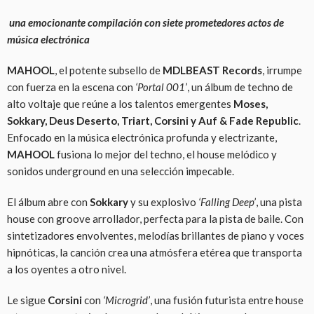
una emocionante compilación con siete prometedores actos de
música electrónica
MAHOOL
, el potente subsello de
MDLBEAST Records
, irrumpe
con fuerza en la escena con
‘Portal 001’
, un álbum de techno de
alto voltaje que reúne a los talentos emergentes
Moses,
Sokkary, Deus Deserto, Triart, Corsini y Auf & Fade Republic
.
Enfocado en la música electrónica profunda y electrizante,
MAHOOL
fusiona lo mejor del techno, el house melódico y
sonidos underground en una selección impecable.
El álbum abre con
Sokkary
y su explosivo
‘Falling Deep’
, una pista
house con groove arrollador, perfecta para la pista de baile. Con
sintetizadores envolventes, melodías brillantes de piano y voces
hipnóticas, la canción crea una atmósfera etérea que transporta
a los oyentes a otro nivel.
Le sigue
Corsini
con
‘Microgrid’
, una fusión futurista entre house