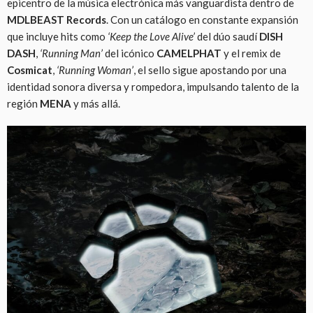
epicentro de la música electrónica más vanguardista dentro de
MDLBEAST Records
. Con un catálogo en constante expansión
que incluye hits como
‘Keep the Love Alive’
del dúo saudí
DISH
DASH
,
‘Running Man’
del icónico
CAMELPHAT
y el remix de
Cosmicat
,
‘Running Woman’
, el sello sigue apostando por una
identidad sonora diversa y rompedora, impulsando talento de la
región
MENA
y más allá.