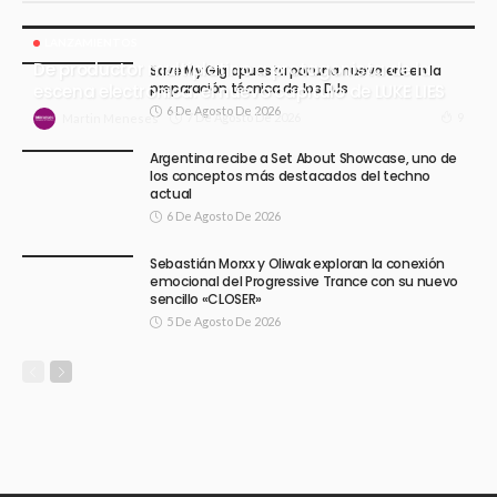
LANZAMIENTOS
De productor multiplatino a protagonista de la
Save My Gig apuesta por una nueva era en la
preparación técnica de los DJs
escena electrónica: el nuevo capítulo de LUKE LIES
6 De Agosto De 2026
7 De Agosto De 2026
9
Martin Meneses
Argentina recibe a Set About Showcase, uno de
los conceptos más destacados del techno
actual
6 De Agosto De 2026
Sebastián Morxx y Oliwak exploran la conexión
emocional del Progressive Trance con su nuevo
sencillo «CLOSER»
5 De Agosto De 2026