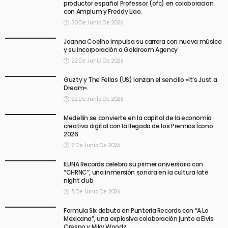
productor español Professor (ofc) en colaboracion
con Ampium y Freddy Liao.
30 De Junio De 2026
Joanna Coelho impulsa su carrera con nueva música
y su incorporación a Goldroom Agency
22 De Junio De 2026
Guzty y The Fellas (US) lanzan el sencillo «It’s Just a
Dream».
22 De Junio De 2026
Medellín se convierte en la capital de la economía
creativa digital con la llegada de los Premios Ícono
2026
7 De Junio De 2026
ILUNA Records celebra su primer aniversario con
“CHRNC”, una inmersión sonora en la cultura late
night club
5 De Junio De 2026
Formula Six debuta en Puntería Records con “A Lo
Mexicana”, una explosiva colaboración junto a Elvis
Crespo y Miky Woodz