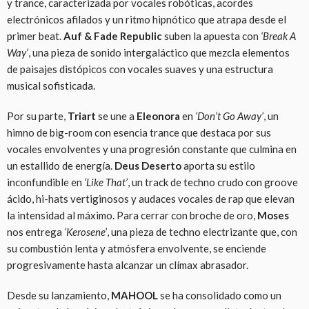
y trance, caracterizada por vocales robóticas, acordes
electrónicos afilados y un ritmo hipnótico que atrapa desde el
primer beat.
Auf & Fade Republic
suben la apuesta con
‘Break A
Way’
, una pieza de sonido intergaláctico que mezcla elementos
de paisajes distópicos con vocales suaves y una estructura
musical sofisticada.
Por su parte,
Triart
se une a
Eleonora
en
‘Don’t Go Away’
, un
himno de big-room con esencia trance que destaca por sus
vocales envolventes y una progresión constante que culmina en
un estallido de energía.
Deus Deserto
aporta su estilo
inconfundible en
‘Like That’
, un track de techno crudo con groove
ácido, hi-hats vertiginosos y audaces vocales de rap que elevan
la intensidad al máximo. Para cerrar con broche de oro,
Moses
nos entrega
‘Kerosene’
, una pieza de techno electrizante que, con
su combustión lenta y atmósfera envolvente, se enciende
progresivamente hasta alcanzar un clímax abrasador.
Desde su lanzamiento,
MAHOOL
se ha consolidado como un