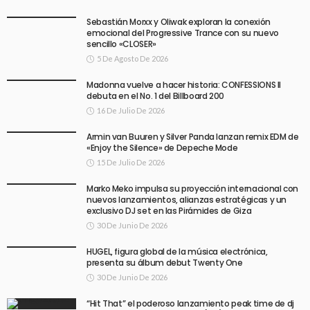
Sebastián Morxx y Oliwak exploran la conexión
emocional del Progressive Trance con su nuevo
sencillo «CLOSER»
5 De Agosto De 2026
Madonna vuelve a hacer historia: CONFESSIONS II
debuta en el No. 1 del Billboard 200
16 De Julio De 2026
Armin van Buuren y Silver Panda lanzan remix EDM de
«Enjoy the Silence» de Depeche Mode
15 De Julio De 2026
Marko Meko impulsa su proyección internacional con
nuevos lanzamientos, alianzas estratégicas y un
exclusivo DJ set en las Pirámides de Giza
30 De Junio De 2026
HUGEL, figura global de la música electrónica,
presenta su álbum debut Twenty One
30 De Junio De 2026
“Hit That” el poderoso lanzamiento peak time de dj