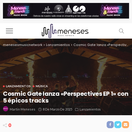
menesesmusicnetwork
>
Lanzamientos
>
Cosmic Gate lanza «Perspectives EP 1» con 5 épicos tracks
LANZAMIENTOS
MÚSICA
Cosmic Gate lanza «Perspectives EP 1» con
5 épicos tracks
8 De Marzo De 2025
Lanzamientos
Martin Meneses
0