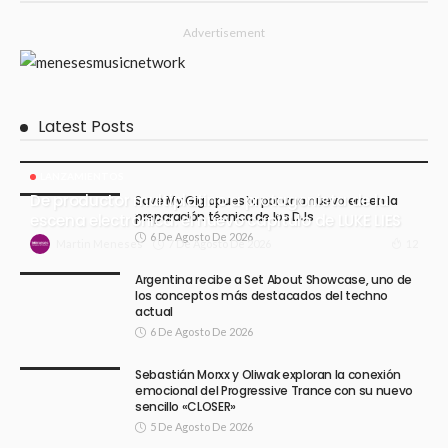
Advertisement
Latest Posts
LANZAMIENTOS
De productor multiplatino a protagonista de la
Save My Gig apuesta por una nueva era en la
preparación técnica de los DJs
escena electrónica: el nuevo capítulo de LUKE LIES
6 De Agosto De 2026
7 De Agosto De 2026
12
Martin Meneses
Argentina recibe a Set About Showcase, uno de
los conceptos más destacados del techno
actual
6 De Agosto De 2026
Sebastián Morxx y Oliwak exploran la conexión
emocional del Progressive Trance con su nuevo
sencillo «CLOSER»
5 De Agosto De 2026