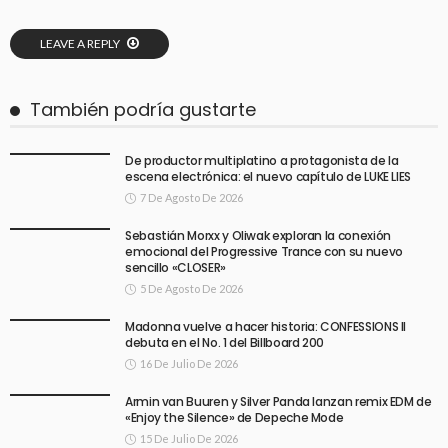
LEAVE A REPLY
También podría gustarte
De productor multiplatino a protagonista de la
escena electrónica: el nuevo capítulo de LUKE LIES
7 De Agosto De 2026
Sebastián Morxx y Oliwak exploran la conexión
emocional del Progressive Trance con su nuevo
sencillo «CLOSER»
5 De Agosto De 2026
Madonna vuelve a hacer historia: CONFESSIONS II
debuta en el No. 1 del Billboard 200
16 De Julio De 2026
Armin van Buuren y Silver Panda lanzan remix EDM de
«Enjoy the Silence» de Depeche Mode
15 De Julio De 2026