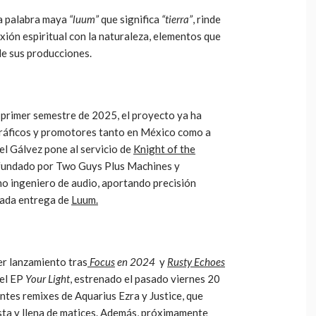
la palabra maya
“luum”
que significa
“tierra”
, rinde
xión espiritual con la naturaleza, elementos que
de sus producciones.
 primer semestre de 2025, el proyecto ya ha
ográficos y promotores tanto en México como a
el Gálvez pone al servicio de
Knight of the
 fundado por Two Guys Plus Machines y
o ingeniero de audio, aportando precisión
cada entrega de
Luum.
er lanzamiento tras
Focus
en 2024
y
Rusty Echoes
 el EP
Your Light
, estrenado el pasado viernes 20
entes remixes de Aquarius Ezra y Justice, que
ta y llena de matices. Además, próximamente