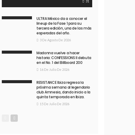
31
ULTRA México da a conocer el
lineup de la Fase 1 para su
tercera edición, una de las más
esperadas del año.
3 De Agosto De 2026
Madonna vuelve a hacer
historia: CONFESSIONS II debuta
en el No. 1 del Billboard 200
16 De Julio De 2026
RESISTANCE Ibiza regresa la
próxima semana al legendario
club Amnesia, dando inicio a la
quinta temporada en Ibiza.
15 De Julio De 2026