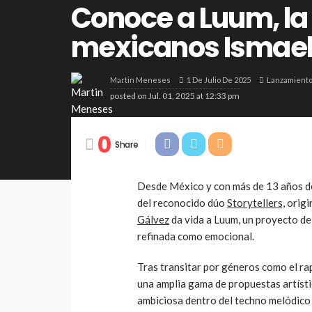
Conoce a Luum, la
mexicanos Ismael
1 De Julio De 2025
Lanzamient
Martin Meneses
posted on
Jul. 01, 2025 at 12:33 pm
0
Share
Desde México y con más de 13 años de 
del reconocido dúo
Storytellers,
origi
Gálvez
da vida a Luum, un proyecto de
refinada como emocional.
Tras transitar por géneros como el rap,
una amplia gama de propuestas artíst
ambiciosa dentro del techno melódic