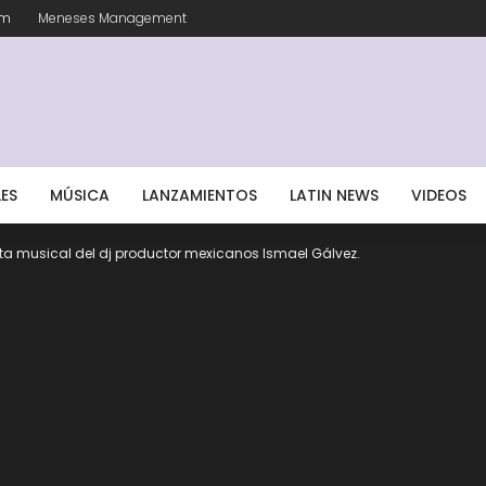
om
Meneses Management
LES
MÚSICA
LANZAMIENTOS
LATIN NEWS
VIDEOS
ta musical del dj productor mexicanos Ismael Gálvez.