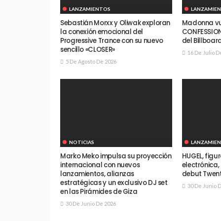
LANZAMIENTOS
LANZAMIE
Sebastián Morxx y Oliwak exploran
Madonna vue
la conexión emocional del
CONFESSIONS 
Progressive Trance con su nuevo
del Billboar
sencillo «CLOSER»
16 De Julio D
5 De Agosto De 2026
NOTICIAS
LANZAMIE
Marko Meko impulsa su proyección
HUGEL, figu
internacional con nuevos
electrónica
lanzamientos, alianzas
debut Twen
estratégicas y un exclusivo DJ set
30 De Junio 
en las Pirámides de Giza
30 De Junio De 2026