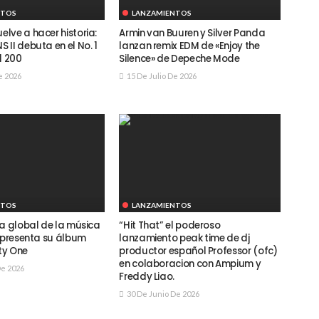
NTOS
LANZAMIENTOS
lve a hacer historia:
Armin van Buuren y Silver Panda
II debuta en el No. 1
lanzan remix EDM de «Enjoy the
d 200
Silence» de Depeche Mode
e 2026
15 De Julio De 2026
NTOS
LANZAMIENTOS
ra global de la música
“Hit That” el poderoso
, presenta su álbum
lanzamiento peak time de dj
ty One
productor español Professor (ofc)
en colaboracion con Ampium y
De 2026
Freddy Liao.
30 De Junio De 2026