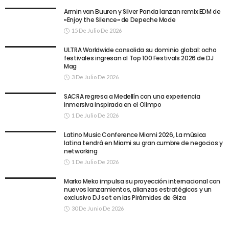
Armin van Buuren y Silver Panda lanzan remix EDM de
«Enjoy the Silence» de Depeche Mode
15 De Julio De 2026
ULTRA Worldwide consolida su dominio global: ocho
festivales ingresan al Top 100 Festivals 2026 de DJ
Mag
3 De Julio De 2026
SACRA regresa a Medellín con una experiencia
inmersiva inspirada en el Olimpo
1 De Julio De 2026
Latino Music Conference Miami 2026, La música
latina tendrá en Miami su gran cumbre de negocios y
networking
1 De Julio De 2026
Marko Meko impulsa su proyección internacional con
nuevos lanzamientos, alianzas estratégicas y un
exclusivo DJ set en las Pirámides de Giza
30 De Junio De 2026