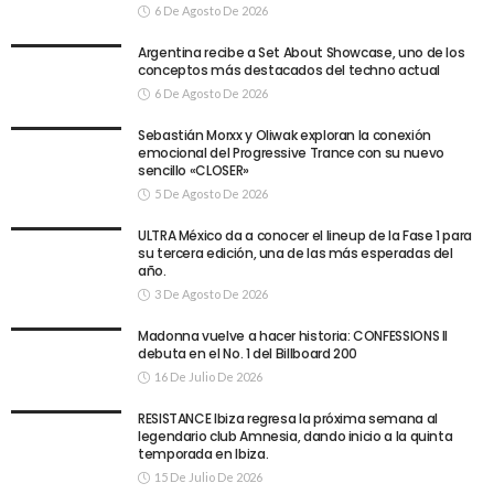
6 De Agosto De 2026
Argentina recibe a Set About Showcase, uno de los
conceptos más destacados del techno actual
6 De Agosto De 2026
Sebastián Morxx y Oliwak exploran la conexión
emocional del Progressive Trance con su nuevo
sencillo «CLOSER»
5 De Agosto De 2026
ULTRA México da a conocer el lineup de la Fase 1 para
su tercera edición, una de las más esperadas del
año.
3 De Agosto De 2026
Madonna vuelve a hacer historia: CONFESSIONS II
debuta en el No. 1 del Billboard 200
16 De Julio De 2026
RESISTANCE Ibiza regresa la próxima semana al
legendario club Amnesia, dando inicio a la quinta
temporada en Ibiza.
15 De Julio De 2026