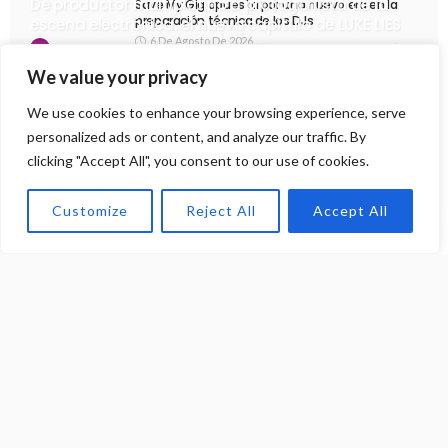
De productor multiplatino a protagonista de la
Save My Gig apuesta por una nueva era en la
preparación técnica de los DJs
escena electrónica: el nuevo capítulo de LUKE LIES
6 De Agosto De 2026
7 De Agosto De 2026
13
Martin Meneses
We value your privacy
Argentina recibe a Set About Showcase, uno de
los conceptos más destacados del techno
We use cookies to enhance your browsing experience, serve
actual
personalized ads or content, and analyze our traffic. By
6 De Agosto De 2026
clicking "Accept All", you consent to our use of cookies.
Sebastián Morxx y Oliwak exploran la conexión
emocional del Progressive Trance con su nuevo
sencillo «CLOSER»
Customize
Reject All
Accept All
5 De Agosto De 2026