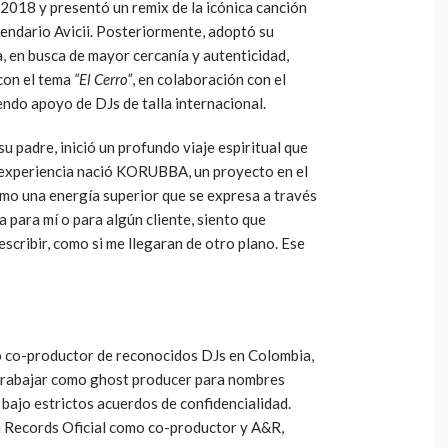
018 y presentó un remix de la icónica canción
egendario Avicii. Posteriormente, adoptó su
, en busca de mayor cercanía y autenticidad,
con el tema
“El Cerro”
, en colaboración con el
endo apoyo de DJs de talla internacional.
u padre, inició un profundo viaje espiritual que
 experiencia nació KORUBBA, un proyecto en el
como una energía superior que se expresa a través
 para mí o para algún cliente, siento que
scribir, como si me llegaran de otro plano. Ese
mo co-productor de reconocidos DJs en Colombia,
trabajar como ghost producer para nombres
 bajo estrictos acuerdos de confidencialidad.
 Records Oficial como co-productor y A&R,