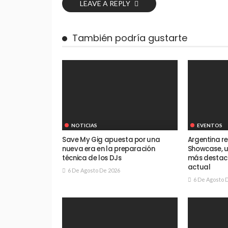
LEAVE A REPLY
También podría gustarte
NOTICIAS
EVENTOS
Save My Gig apuesta por una
Argentina re
nueva era en la preparación
Showcase, u
técnica de los DJs
más destac
actual
6 De Agosto De 2026
6 De Agosto 