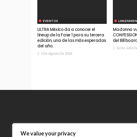
EVENTOS
LANZAMIE
ULTRA México da a conocer el
Madonna vue
lineup de la Fase 1 para su tercera
CONFESSIONS 
edición, una de las más esperadas
del Billboar
del año.
16 De Julio D
3 De Agosto De 2026
We value your privacy