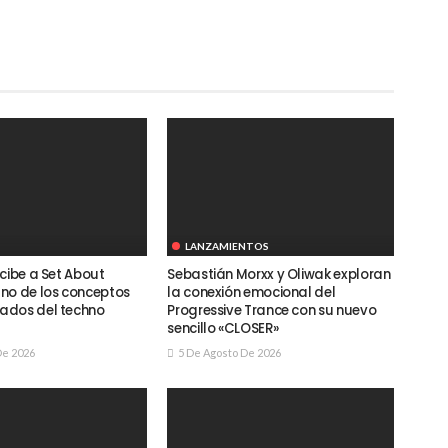
LANZAMIENTOS
cibe a Set About
Sebastián Morxx y Oliwak exploran
no de los conceptos
la conexión emocional del
ados del techno
Progressive Trance con su nuevo
sencillo «CLOSER»
De 2026
5 De Agosto De 2026