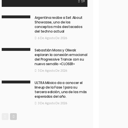
19
Argentina recibe a Set About
Showcase, uno de los
conceptos más destacados
del techno actual
6 De Agosto De 2026
Sebastián Morxx y Oliwak
exploran la conexión emocional
del Progressive Trance con su
nuevo sencillo «CLOSER»
5 De Agosto De 2026
ULTRA México da a conocer el
lineup de la Fase 1 para su
tercera edición, una de las más
esperadas del año.
3 De Agosto De 2026