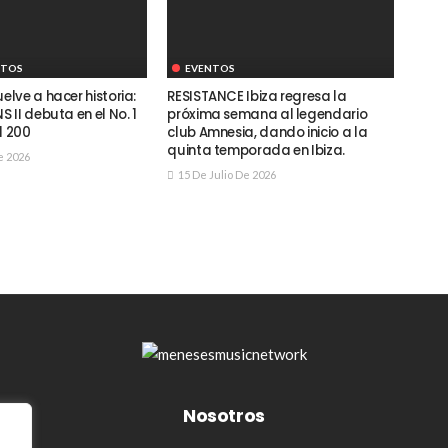
NTOS
EVENTOS
lve a hacer historia:
RESISTANCE Ibiza regresa la
II debuta en el No. 1
próxima semana al legendario
d 200
club Amnesia, dando inicio a la
quinta temporada en Ibiza.
e 2026
15 De Julio De 2026
Nosotros