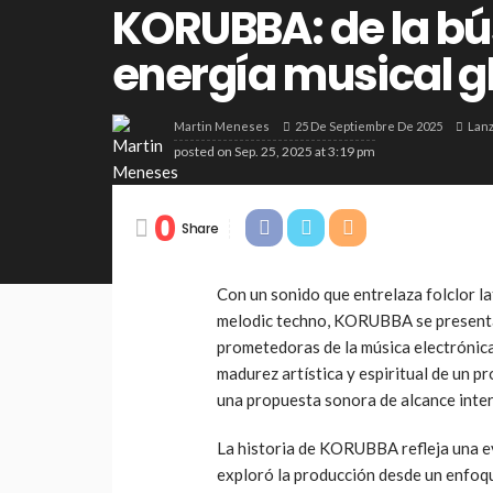
KORUBBA: de la bú
energía musical g
25 De Septiembre De 2025
Lan
Martin Meneses
posted on
Sep. 25, 2025 at 3:19 pm
0
Share
Con un sonido que entrelaza folclor la
melodic techno, KORUBBA se presenta
prometedoras de la música electrónic
madurez artística y espiritual de un 
una propuesta sonora de alcance inter
La historia de KORUBBA refleja una ev
exploró la producción desde un enfoqu