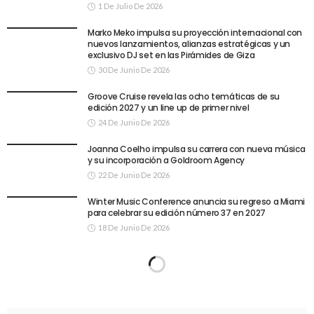
1 De Julio De 2026
Marko Meko impulsa su proyección internacional con
nuevos lanzamientos, alianzas estratégicas y un
exclusivo DJ set en las Pirámides de Giza
30 De Junio De 2026
Groove Cruise revela las ocho temáticas de su
edición 2027 y un line up de primer nivel
24 De Junio De 2026
Joanna Coelho impulsa su carrera con nueva música
y su incorporación a Goldroom Agency
22 De Junio De 2026
Winter Music Conference anuncia su regreso a Miami
para celebrar su edición número 37 en 2027
18 De Junio De 2026