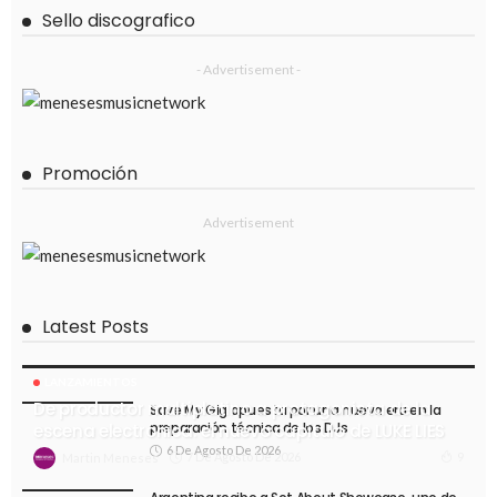
Sello discografico
- Advertisement -
Promoción
Advertisement
Latest Posts
LANZAMIENTOS
De productor multiplatino a protagonista de la
Save My Gig apuesta por una nueva era en la
preparación técnica de los DJs
escena electrónica: el nuevo capítulo de LUKE LIES
6 De Agosto De 2026
7 De Agosto De 2026
9
Martin Meneses