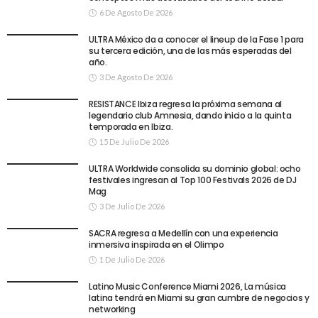
6 De Agosto De 2026
ULTRA México da a conocer el lineup de la Fase 1 para
su tercera edición, una de las más esperadas del
año.
3 De Agosto De 2026
RESISTANCE Ibiza regresa la próxima semana al
legendario club Amnesia, dando inicio a la quinta
temporada en Ibiza.
15 De Julio De 2026
ULTRA Worldwide consolida su dominio global: ocho
festivales ingresan al Top 100 Festivals 2026 de DJ
Mag
3 De Julio De 2026
SACRA regresa a Medellín con una experiencia
inmersiva inspirada en el Olimpo
1 De Julio De 2026
Latino Music Conference Miami 2026, La música
latina tendrá en Miami su gran cumbre de negocios y
networking