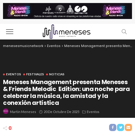
menesesmusicnetwork
>
Eventos
>
Meneses Management presenta Meneses & Friends Melodic Edition: una noche para celebrar la música, la amistad y la conexión artística
EVENTOS
FESTIVALES
NOTICIAS
Meneses Management presenta Meneses
& Friends Melodic Edition: una noche para
celebrar la música, la amistad y la
conexión artística
20 De Octubre De 2025
Eventos
Martin Meneses
0