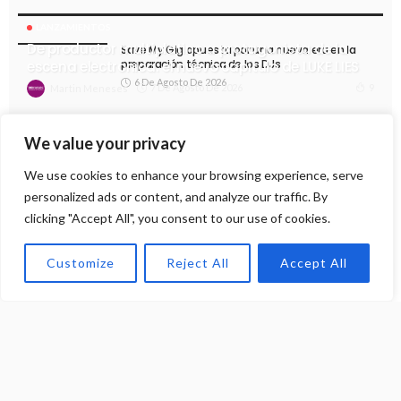
LANZAMIENTOS
De productor multiplatino a protagonista de la
Save My Gig apuesta por una nueva era en la
preparación técnica de los DJs
escena electrónica: el nuevo capítulo de LUKE LIES
6 De Agosto De 2026
7 De Agosto De 2026
9
Martin Meneses
Argentina recibe a Set About Showcase, uno de
los conceptos más destacados del techno
We value your privacy
actual
6 De Agosto De 2026
We use cookies to enhance your browsing experience, serve
personalized ads or content, and analyze our traffic. By
Sebastián Morxx y Oliwak exploran la conexión
clicking "Accept All", you consent to our use of cookies.
emocional del Progressive Trance con su nuevo
sencillo «CLOSER»
5 De Agosto De 2026
Customize
Reject All
Accept All