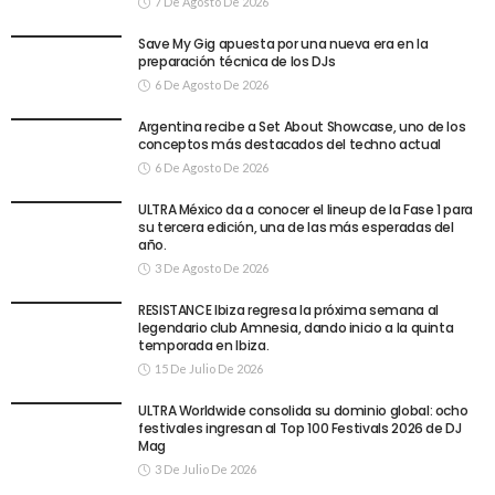
7 De Agosto De 2026
Save My Gig apuesta por una nueva era en la
preparación técnica de los DJs
6 De Agosto De 2026
Argentina recibe a Set About Showcase, uno de los
conceptos más destacados del techno actual
6 De Agosto De 2026
ULTRA México da a conocer el lineup de la Fase 1 para
su tercera edición, una de las más esperadas del
año.
3 De Agosto De 2026
RESISTANCE Ibiza regresa la próxima semana al
legendario club Amnesia, dando inicio a la quinta
temporada en Ibiza.
15 De Julio De 2026
ULTRA Worldwide consolida su dominio global: ocho
festivales ingresan al Top 100 Festivals 2026 de DJ
Mag
3 De Julio De 2026