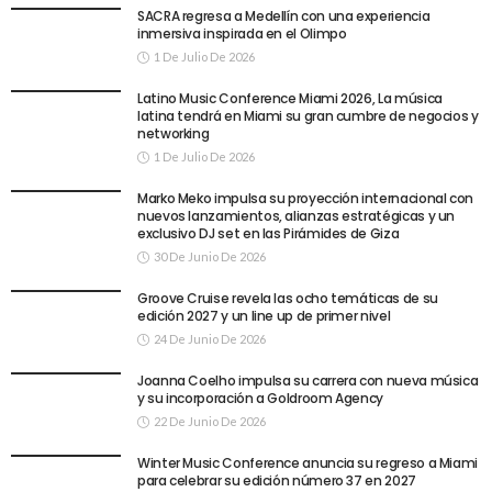
SACRA regresa a Medellín con una experiencia
inmersiva inspirada en el Olimpo
1 De Julio De 2026
Latino Music Conference Miami 2026, La música
latina tendrá en Miami su gran cumbre de negocios y
networking
1 De Julio De 2026
Marko Meko impulsa su proyección internacional con
nuevos lanzamientos, alianzas estratégicas y un
exclusivo DJ set en las Pirámides de Giza
30 De Junio De 2026
Groove Cruise revela las ocho temáticas de su
edición 2027 y un line up de primer nivel
24 De Junio De 2026
Joanna Coelho impulsa su carrera con nueva música
y su incorporación a Goldroom Agency
22 De Junio De 2026
Winter Music Conference anuncia su regreso a Miami
para celebrar su edición número 37 en 2027