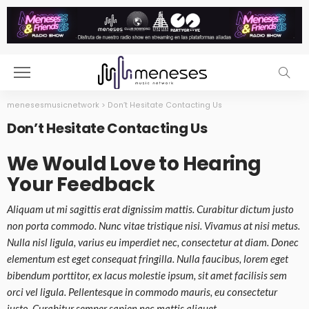
menesesmusicnetwork
>
Don’t Hesitate Contacting Us
Don’t Hesitate Contacting Us
We Would Love to Hearing
Your Feedback
Aliquam ut mi sagittis erat dignissim mattis. Curabitur dictum justo
non porta commodo. Nunc vitae tristique nisi. Vivamus at nisi metus.
Nulla nisl ligula, varius eu imperdiet nec, consectetur at diam. Donec
elementum est eget consequat fringilla. Nulla faucibus, lorem eget
bibendum porttitor, ex lacus molestie ipsum, sit amet facilisis sem
orci vel ligula. Pellentesque in commodo mauris, eu consectetur
justo. Curabitur semper sapien nec mattis aliquet.