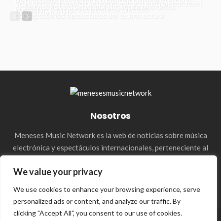
De productor multiplatino a protagonista de la escena
Save My Gig apuesta por una nueva era en la preparación
Argentina recibe a Set About Showcase, uno de los
electrónica: el nuevo capítulo de LUKE LIES
técnica de los DJs
conceptos más destacados del techno actual
Nosotros
Meneses Music Network es la web de noticias sobre música
electrónica y espectáculos internacionales, perteneciente al
holding de la agencia Meneses Management. & Media Press
We value your privacy
We use cookies to enhance your browsing experience, serve
personalized ads or content, and analyze our traffic. By
clicking "Accept All", you consent to our use of cookies.
© 2023–2026 Meneses Music Network