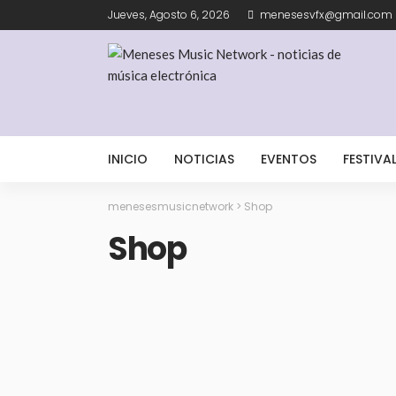
Jueves, Agosto 6, 2026
menesesvfx@gmail.com
INICIO
NOTICIAS
EVENTOS
FESTIVA
menesesmusicnetwork
>
Shop
Shop