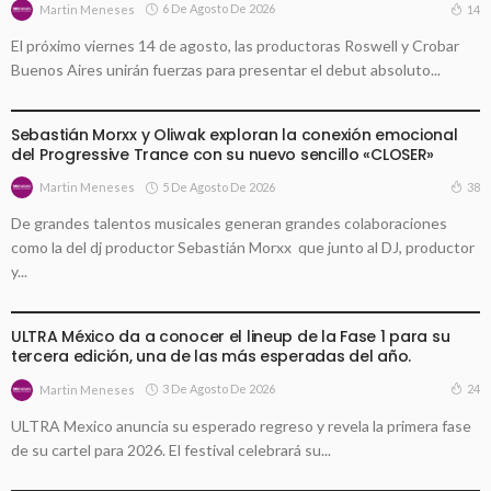
6 De Agosto De 2026
14
Martin Meneses
El próximo viernes 14 de agosto, las productoras Roswell y Crobar
Buenos Aires unirán fuerzas para presentar el debut absoluto...
LANZAMIENTOS
Sebastián Morxx y Oliwak exploran la conexión emocional
del Progressive Trance con su nuevo sencillo «CLOSER»
5 De Agosto De 2026
38
Martin Meneses
De grandes talentos musicales generan grandes colaboraciones
como la del dj productor Sebastián Morxx que junto al DJ, productor
y...
EVENTOS
ULTRA México da a conocer el lineup de la Fase 1 para su
tercera edición, una de las más esperadas del año.
3 De Agosto De 2026
24
Martin Meneses
ULTRA Mexico anuncia su esperado regreso y revela la primera fase
de su cartel para 2026. El festival celebrará su...
EVENTOS