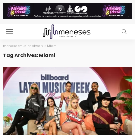
menesesmusicnetwork
>
Miami
Tag Archives: Miami