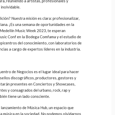
tura, reuniendo a artistas, profesionales y
 inolvidable.
ción? Nuestra misión es clara: profesionalizar,
iana. ¡Es una semana de oportunidades en la
 Medellín Music Week 2023, te esperan
Music Conf en la Bodega Comfama y el estudio de
epicentros del conocimiento, con laboratorios de
cias a cargo de expertos líderes en la industria.
uentro de Negocios es el lugar ideal para hacer
 sellos discográficos, productores, gestores y
starán presentes en Conciertos y Showcases,
tes y consagrados del urbano, rock, rap y
bién tiene un lado consciente.
el lanzamiento de Música Hub, un espacio que
la música en la sociedad. No podemos olvidarnos