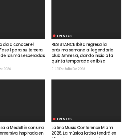
EVENTOS
o da a conocer el
RESISTANCE Ibiza regresa la
 Fase 1 para su tercera
próxima semana al legendario
a de las más esperadas
club Amnesia, dando inicio a la
quinta temporada en Ibiza.
De 2026
15 De Julio De 2026
EVENTOS
sa a Medellín con una
Latino Music Conference Miami
inmersiva inspirada en
2026, La música latina tendrá en