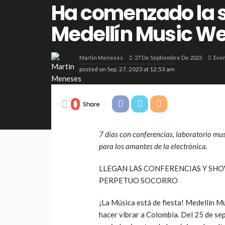
Ha comenzado la s
Medellín Music W
27 De Septiembre De 2023
Eve
Martin Meneses
posted on
Sep. 27, 2023 at 12:53 am
0
Share
7 días con conferencias, laboratorio musi
para los amantes de la electrónica.
LLEGAN LAS CONFERENCIAS Y SHO
PERPETUO SOCORRO
¡La Música está de fiesta! Medellín M
hacer vibrar a Colombia. Del 25 de sep