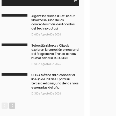
19
Argentina recibe a Set About
Showcase, uno de los
conceptos más destacados
del techno actual
6 De Agosto De 2026
Sebastián Morxx y Oliwak
exploran la conexión emocional
del Progressive Trance con su
nuevo sencillo «CLOSER»
5 De Agosto De 2026
ULTRA México da a conocer el
lineup de la Fase 1 para su
tercera edición, una de las más
esperadas del año.
3 De Agosto De 2026