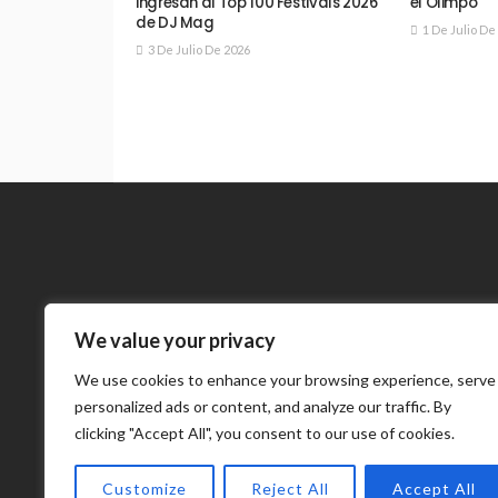
ingresan al Top 100 Festivals 2026
el Olimpo
de DJ Mag
1 De Julio De
3 De Julio De 2026
We value your privacy
Meneses 
We use cookies to enhance your browsing experience, serve
internaciona
personalized ads or content, and analyze our traffic. By
clicking "Accept All", you consent to our use of cookies.
Customize
Reject All
Accept All