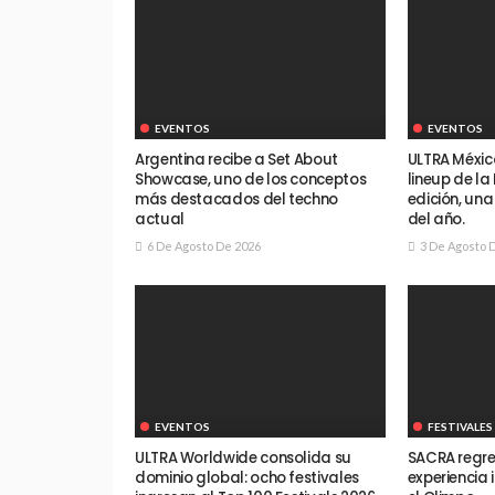
EVENTOS
EVENTOS
Argentina recibe a Set About
ULTRA Méxic
Showcase, uno de los conceptos
lineup de la
más destacados del techno
edición, un
actual
del año.
6 De Agosto De 2026
3 De Agosto 
EVENTOS
FESTIVALES
ULTRA Worldwide consolida su
SACRA regre
dominio global: ocho festivales
experiencia 