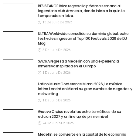
RESISTANCE Ibiza regresa la próxima semana al
legendario club Amnesia, dando inicio a la quinta
temporada en Ibiza.
15 De Julio De 2026
ULTRA Worldwide consolida su dominio global: ocho
festivales ingresan al Top 100 Festivals 2026 de DJ
Mag
3 De Julio De 2026
SACRA regresa a Medellín con una experiencia
inmersiva inspirada en el Olimpo
1 De Julio De 2026
Latino Music Conference Miami 2026, La música
latina tendrá en Miami su gran cumbre de negocios y
networking
1 De Julio De 2026
Groove Cruise revela las ocho temáticas de su
edición 2027 y un line up de primer nivel
24 De Junio De 2026
Medellín se convierte en la capital de la economía