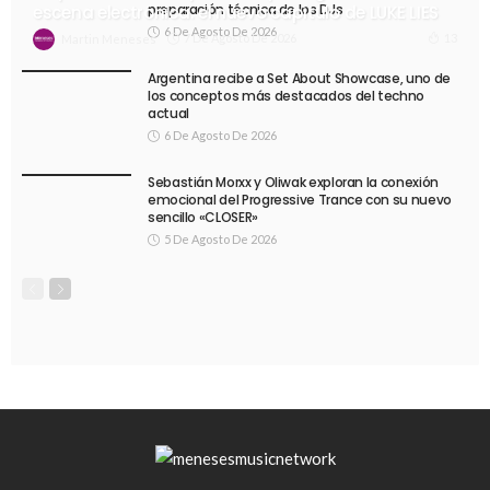
preparación técnica de los DJs
escena electrónica: el nuevo capítulo de LUKE LIES
6 De Agosto De 2026
7 De Agosto De 2026
13
Martin Meneses
Argentina recibe a Set About Showcase, uno de
los conceptos más destacados del techno
actual
6 De Agosto De 2026
Sebastián Morxx y Oliwak exploran la conexión
emocional del Progressive Trance con su nuevo
sencillo «CLOSER»
5 De Agosto De 2026