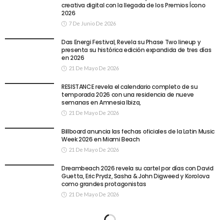
creativa digital con la llegada de los Premios Ícono
2026
7 De Junio De 2026
Das Energi Festival, Revela su Phase Two lineup y
presenta su histórica edición expandida de tres días
en 2026
21 De Mayo De 2026
RESISTANCE revela el calendario completo de su
temporada 2026 con una residencia de nueve
semanas en Amnesia Ibiza,
21 De Mayo De 2026
Billboard anuncia las fechas oficiales de la Latin Music
Week 2026 en Miami Beach
21 De Mayo De 2026
Dreambeach 2026 revela su cartel por días con David
Guetta, Eric Prydz, Sasha & John Digweed y Korolova
como grandes protagonistas
21 De Mayo De 2026