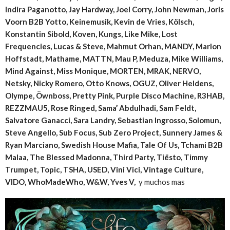
Indira Paganotto, Jay Hardway, Joel Corry, John Newman, Joris
Voorn B2B Yotto, Keinemusik, Kevin de Vries, Kölsch,
Konstantin Sibold, Koven, Kungs, Like Mike, Lost
Frequencies, Lucas & Steve, Mahmut Orhan, MANDY, Marlon
Hoffstadt, Mathame, MATTN, Mau P, Meduza, Mike Williams,
Mind Against, Miss Monique, MORTEN, MRAK, NERVO,
Netsky, Nicky Romero, Otto Knows, OGUZ, Oliver Heldens,
Olympe, Öwnboss, Pretty Pink, Purple Disco Machine, R3HAB,
REZZMAU5, Rose Ringed, Sama’ Abdulhadi, Sam Feldt,
Salvatore Ganacci, Sara Landry, Sebastian Ingrosso, Solomun,
Steve Angello, Sub Focus, Sub Zero Project, Sunnery James &
Ryan Marciano, Swedish House Mafia, Tale Of Us, Tchami B2B
Malaa, The Blessed Madonna, Third Party, Tiësto, Timmy
Trumpet, Topic, TSHA, USED, Vini Vici, Vintage Culture,
VIDO, WhoMadeWho, W&W, Yves V,
y muchos mas