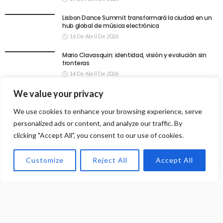
Lisbon Dance Summit transformará la ciudad en un
hub global de música electrónica
16 De Abril De 2026
Mario Clavasquin: identidad, visión y evolución sin
fronteras
14 De Abril De 2026
We value your privacy
Sound Waves llega a sus 21 años y lo celebra este 11
de julio en Portugal con invitados de lujo: Adrián Mills,
Cloudy, Trym y SPFDJ
We use cookies to enhance your browsing experience, serve
14 De Abril De 2026
personalized ads or content, and analyze our traffic. By
clicking "Accept All", you consent to our use of cookies.
Kaskade cierra Coachella 2026 con la producción más
ambiciosa de su carrera.
13 De Abril De 2026
Customize
Reject All
Accept All
El dúo Dark Wave presenta su nuevo sencillo “You
Can’t Stop Thinking” a través del sello Ancestral
Records.
6 De Abril De 2026
La dj productora Sussana escalando dentro la escena