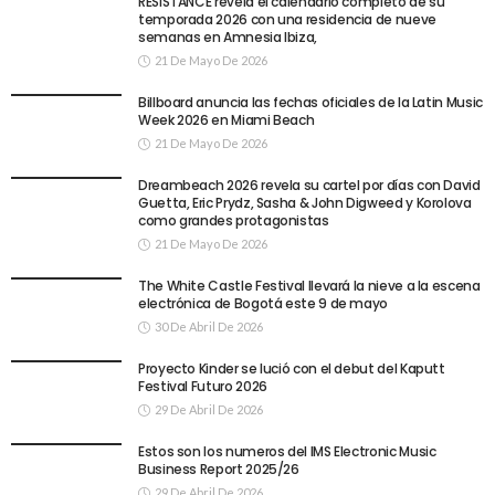
RESISTANCE revela el calendario completo de su
temporada 2026 con una residencia de nueve
semanas en Amnesia Ibiza,
21 De Mayo De 2026
Billboard anuncia las fechas oficiales de la Latin Music
Week 2026 en Miami Beach
21 De Mayo De 2026
Dreambeach 2026 revela su cartel por días con David
Guetta, Eric Prydz, Sasha & John Digweed y Korolova
como grandes protagonistas
21 De Mayo De 2026
The White Castle Festival llevará la nieve a la escena
electrónica de Bogotá este 9 de mayo
30 De Abril De 2026
Proyecto Kinder se lució con el debut del Kaputt
Festival Futuro 2026
29 De Abril De 2026
Estos son los numeros del IMS Electronic Music
Business Report 2025/26
29 De Abril De 2026