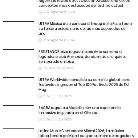
Argentina recibe a Set About Showcase, uno de los
conceptos más destacados del techno actual
6 De Agosto De 2026
ULTRA México da a conocer el lineup de la Fase 1 para
su tercera edición, una de las más esperadas del
año.
3 De Agosto De 2026
RESISTANCE Ibiza regresa la próxima semana al
legendario club Amnesia, dando inicio a la quinta
temporada en Ibiza.
15 De Julio De 2026
ULTRA Worldwide consolida su dominio global: ocho
festivales ingresan al Top 100 Festivals 2026 de DJ
Mag
3 De Julio De 2026
SACRA regresa a Medellín con una experiencia
inmersiva inspirada en el Olimpo
1 De Julio De 2026
Latino Music Conference Miami 2026, La música
latina tendrá en Miami su gran cumbre de negocios y