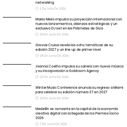
networking
1 De Julio De 2026
Marko Meko impulsa su proyección internacional con
nuevos lanzamientos, alianzas estratégicas y un
exclusivo DJ set en las Pirámides de Giza
30 De Junio De 2026
Groove Cruise revela las ocho temáticas de su
edición 2027 y un line up de primer nivel
24 De Junio De 2026
Joanna Coelho impulsa su carrera con nueva música
y su incorporación a Goldroom Agency
22 De Junio De 2026
Winter Music Conference anuncia su regreso a Miami
para celebrar su edición número 37 en 2027
18 De Junio De 2026
Medellín se convierte en la capital de la economía
creativa digital con la llegada de los Premios Ícono
2026
7 De Junio De 2026