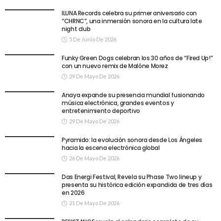
ILUNA Records celebra su primer aniversario con
“CHRNC”, una inmersión sonora en la cultura late
night club
5 De Junio De 2026
Funky Green Dogs celebran los 30 años de “Fired Up!”
con un nuevo remix de Malóne Morez
29 De Mayo De 2026
Anaya expande su presencia mundial fusionando
música electrónica, grandes eventos y
entretenimiento deportivo
29 De Mayo De 2026
Pyramido: la evolución sonora desde Los Ángeles
hacia la escena electrónica global
26 De Mayo De 2026
Das Energi Festival, Revela su Phase Two lineup y
presenta su histórica edición expandida de tres días
en 2026
21 De Mayo De 2026