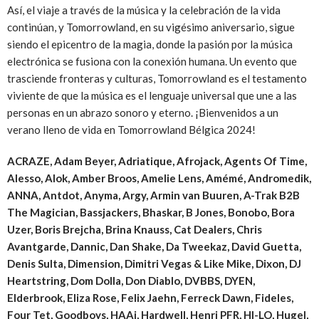
Así, el viaje a través de la música y la celebración de la vida
continúan, y Tomorrowland, en su vigésimo aniversario, sigue
siendo el epicentro de la magia, donde la pasión por la música
electrónica se fusiona con la conexión humana. Un evento que
trasciende fronteras y culturas, Tomorrowland es el testamento
viviente de que la música es el lenguaje universal que une a las
personas en un abrazo sonoro y eterno. ¡Bienvenidos a un
verano lleno de vida en Tomorrowland Bélgica 2024!
ACRAZE, Adam Beyer, Adriatique, Afrojack, Agents Of Time,
Alesso, Alok, Amber Broos, Amelie Lens, Amémé, Andromedik,
ANNA, Antdot, Anyma, Argy, Armin van Buuren, A-Trak B2B
The Magician, Bassjackers, Bhaskar, B Jones, Bonobo, Bora
Uzer, Boris Brejcha, Brina Knauss, Cat Dealers, Chris
Avantgarde, Dannic, Dan Shake, Da Tweekaz, David Guetta,
Denis Sulta, Dimension, Dimitri Vegas & Like Mike, Dixon, DJ
Heartstring, Dom Dolla, Don Diablo, DVBBS, DYEN,
Elderbrook, Eliza Rose, Felix Jaehn, Ferreck Dawn, Fideles,
Four Tet, Goodboys, HAAi, Hardwell, Henri PFR, HI-LO, Hugel,