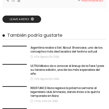
MARTIN MENESES
LEAVE A REPLY
También podría gustarte
Argentina recibe a Set About Showcase, uno de los
conceptos más destacados del techno actual
6 De Agosto De 2026
ULTRA México da a conocer el lineup de la Fase 1 para
su tercera edición, una de las más esperadas del
año.
3 De Agosto De 2026
RESISTANCE Ibiza regresa la próxima semana al
legendario club Amnesia, dando inicio a la quinta
temporada en Ibiza.
15 De Julio De 2026