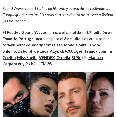
Sound Waves tiene 19 años de historia y es uno de los festivales de
Europa que supera las 20 horas non stop dentro de la escena Techno
y Hard Techno
El
Festival
Sound
Waves
anunció el cartel de su
17ª edición
en
Esmoriz
,
Portugal,
marcada para el
6 de julio
. Los artistas que
forman parte del
line up
son:
I
Hate
Models
,
Sara
Landry
,
Shlømo
,
Deborah
de
Luca
,
Azyr
,
6EJOU
,
Dyen
,
Franck
,
Joanna
Coelho
,
Miss
Sheila
,
VENDEX
,
Ornella
,
Stëh
b2b
Madson
Carpenter
y
PK
b2b
LEMØS
.