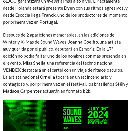
6EJOU
garantizará un
live set
al más alto nivel. Directamente
desde Holanda estará presente
Dyen
con sus ritmos agresivos, y
desde Escocia llega
Franck
, uno de los productores del momento
por primera vez en Portugal.
Después de 2 apariciones memorables, en las ediciones de
Winter y X-Mas de Sound Waves,
Joanna Coelho
, una artista
muy querida por el público, debutará en Esmoriz. En la 17ª
edición no podía faltar uno de los nombres con más presencia en
el evento,
Miss Sheila
, una referencia del techno nacional.
VENDEX
destacará en el cartel con un viaje de ritmos oscuros.
La artista nacional
Ornella
tocará en un
set
incendiario y
contagioso y, por primera vez en el festival, los brasileños
Stëh
y
Madson Carpenter
actuarán en formato b2b.