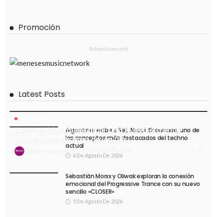
Promoción
Advertisement
Latest Posts
NOTICIAS
Save My Gig apuesta por una nueva era en la
Argentina recibe a Set About Showcase, uno de
los conceptos más destacados del techno
preparación técnica de los DJs
actual
6 De Agosto De 2026
16
Martin Meneses
6 De Agosto De 2026
Sebastián Morxx y Oliwak exploran la conexión
emocional del Progressive Trance con su nuevo
sencillo «CLOSER»
5 De Agosto De 2026