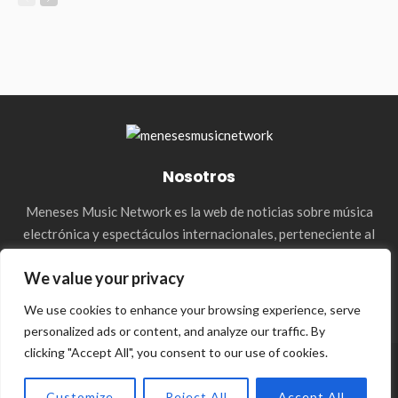
Nosotros
Meneses Music Network es la web de noticias sobre música
electrónica y espectáculos internacionales, perteneciente al
holding de la agencia Meneses Management. & Media Press
We value your privacy
We use cookies to enhance your browsing experience, serve
personalized ads or content, and analyze our traffic. By
clicking "Accept All", you consent to our use of cookies.
© 2023–2026 Meneses Music Network
Customize
Reject All
Accept All
Privacy Policy
Contact Us
Our Team