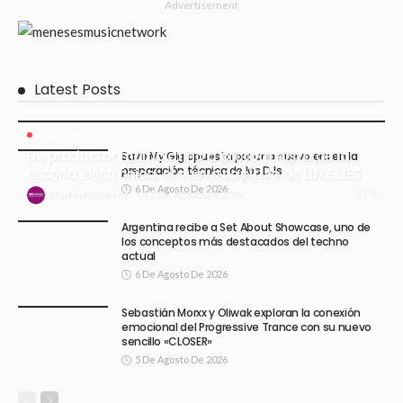
Advertisement
Latest Posts
LANZAMIENTOS
De productor multiplatino a protagonista de la
Save My Gig apuesta por una nueva era en la
preparación técnica de los DJs
escena electrónica: el nuevo capítulo de LUKE LIES
6 De Agosto De 2026
7 De Agosto De 2026
9
Martin Meneses
Argentina recibe a Set About Showcase, uno de
los conceptos más destacados del techno
actual
6 De Agosto De 2026
Sebastián Morxx y Oliwak exploran la conexión
emocional del Progressive Trance con su nuevo
sencillo «CLOSER»
5 De Agosto De 2026