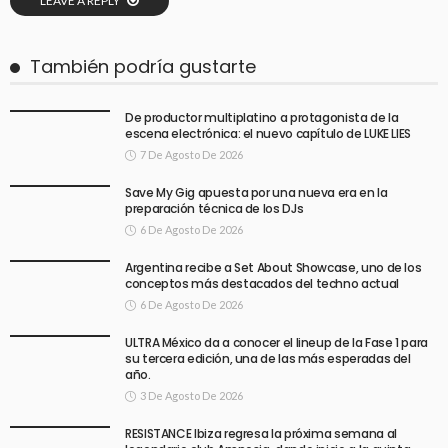
LEAVE A REPLY
También podría gustarte
De productor multiplatino a protagonista de la
escena electrónica: el nuevo capítulo de LUKE LIES
7 De Agosto De 2026
Save My Gig apuesta por una nueva era en la
preparación técnica de los DJs
6 De Agosto De 2026
Argentina recibe a Set About Showcase, uno de los
conceptos más destacados del techno actual
6 De Agosto De 2026
ULTRA México da a conocer el lineup de la Fase 1 para
su tercera edición, una de las más esperadas del
año.
3 De Agosto De 2026
RESISTANCE Ibiza regresa la próxima semana al