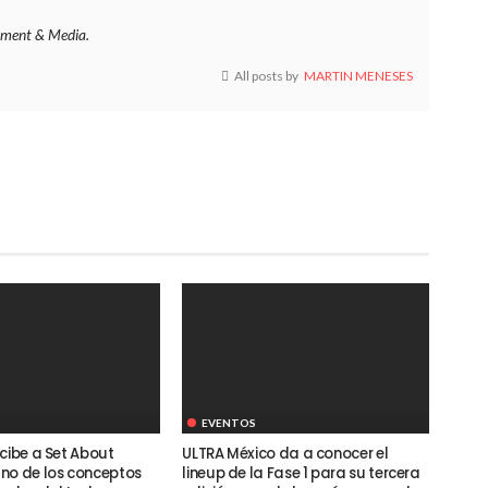
ment & Media.
All posts by
MARTIN MENESES
EVENTOS
cibe a Set About
ULTRA México da a conocer el
no de los conceptos
lineup de la Fase 1 para su tercera