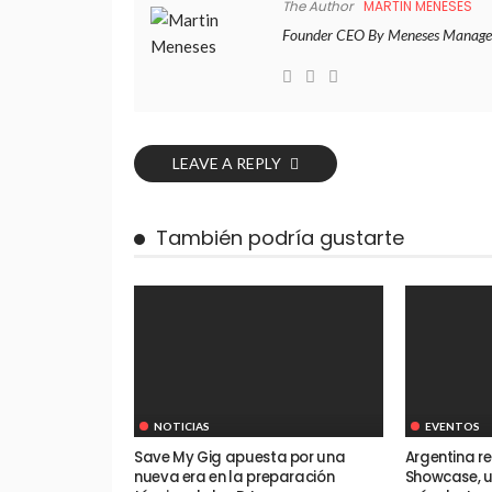
The Author
MARTIN MENESES
Founder CEO By Meneses Manage
LEAVE A REPLY
También podría gustarte
NOTICIAS
EVENTOS
Save My Gig apuesta por una
Argentina re
nueva era en la preparación
Showcase, u