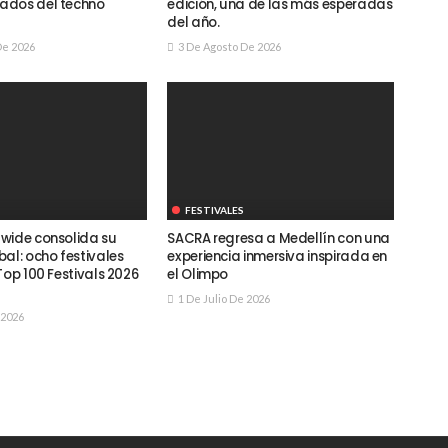
ados del techno
edición, una de las más esperadas
del año.
De 2026
3 De Agosto De 2026
FESTIVALES
wide consolida su
SACRA regresa a Medellín con una
al: ocho festivales
experiencia inmersiva inspirada en
Top 100 Festivals 2026
el Olimpo
1 De Julio De 2026
 2026