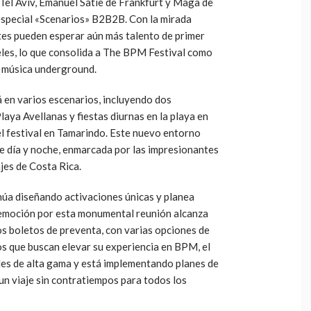
Tel Aviv, Emanuel Satie de Frankfurt y Maga de
especial «Scenarios» B2B2B. Con la mirada
ntes pueden esperar aún más talento de primer
eles, lo que consolida a The BPM Festival como
e música underground.
á en varios escenarios, incluyendo dos
laya Avellanas y fiestas diurnas en la playa en
del festival en Tamarindo. Este nuevo entorno
e día y noche, enmarcada por las impresionantes
jes de Costa Rica.
úa diseñando activaciones únicas y planea
emoción por esta monumental reunión alcanza
os boletos de preventa, con varias opciones de
os que buscan elevar su experiencia en BPM, el
les de alta gama y está implementando planes de
un viaje sin contratiempos para todos los