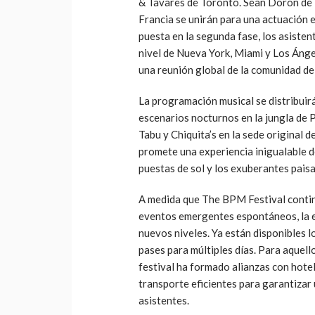
& Tavares de Toronto. Sean Doron de 
Francia se unirán para una actuación 
puesta en la segunda fase, los asiste
nivel de Nueva York, Miami y Los Áng
una reunión global de la comunidad d
La programación musical se distribuir
escenarios nocturnos en la jungla de P
Tabu y Chiquita’s en la sede original 
promete una experiencia inigualable d
puestas de sol y los exuberantes paisa
A medida que The BPM Festival contin
eventos emergentes espontáneos, la 
nuevos niveles. Ya están disponibles l
pases para múltiples días. Para aquell
festival ha formado alianzas con hote
transporte eficientes para garantizar 
asistentes.