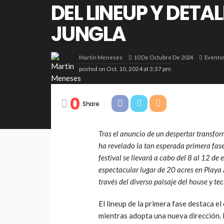
DEL LINEUP Y DETA
JUNGLA
10 De Octubre De 2024
Evento
Martin Meneses
posted on
Oct. 10, 2024 at 3:37 pm
0
Share
Tras el anuncio de un despertar transfor
ha revelado la tan esperada primera fase
festival se llevará a cabo del 8 al 12 d
espectacular lugar de 20 acres en Playa
través del diverso paisaje del house y te
El lineup de la primera fase destaca 
mientras adopta una nueva dirección. 