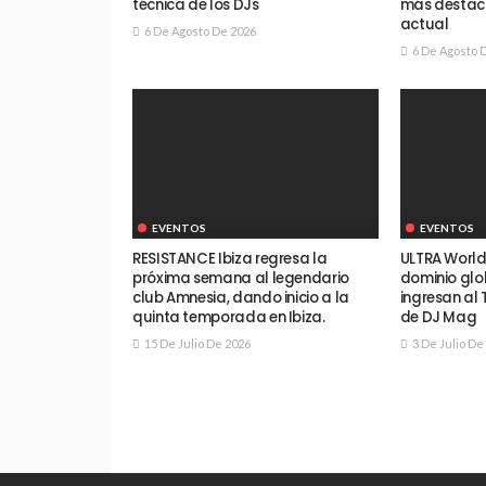
técnica de los DJs
más destac
actual
6 De Agosto De 2026
6 De Agosto 
EVENTOS
EVENTOS
RESISTANCE Ibiza regresa la
ULTRA World
próxima semana al legendario
dominio glob
club Amnesia, dando inicio a la
ingresan al 
quinta temporada en Ibiza.
de DJ Mag
15 De Julio De 2026
3 De Julio De