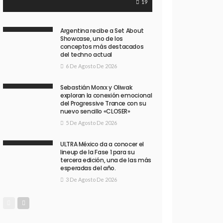
19
Argentina recibe a Set About
Showcase, uno de los
conceptos más destacados
del techno actual
6 De Agosto De 2026
Sebastián Morxx y Oliwak
exploran la conexión emocional
del Progressive Trance con su
nuevo sencillo «CLOSER»
5 De Agosto De 2026
ULTRA México da a conocer el
lineup de la Fase 1 para su
tercera edición, una de las más
esperadas del año.
3 De Agosto De 2026