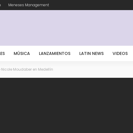
m
Meneses Management
LES
MÚSICA
LANZAMIENTOS
LATIN NEWS
VIDEOS
e Nicole Moudaber en Medellín