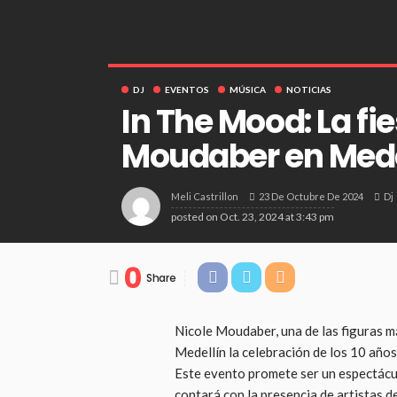
DJ
EVENTOS
MÚSICA
NOTICIAS
In The Mood: La fi
Moudaber en Mede
23 De Octubre De 2024
Dj
Meli Castrillon
posted on
Oct. 23, 2024 at 3:43 pm
0
Share
Nicole Moudaber, una de las figuras má
Medellín la celebración de los 10 año
Este evento promete ser un espectácul
contará con la presencia de artistas 