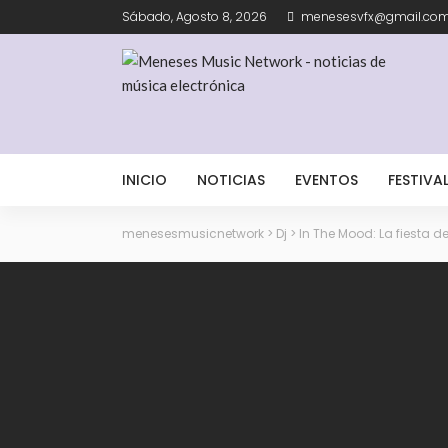
Sábado, Agosto 8, 2026
menesesvfx@gmail.co
INICIO
NOTICIAS
EVENTOS
FESTIVA
menesesmusicnetwork
>
Dj
>
In The Mood: La fiesta d