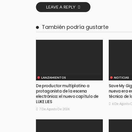
LEAVE A REPLY
También podría gustarte
LANZAMIENTOS
NOTICIAS
De productor multiplatino a
Save My Gig
protagonista de la escena
nueva era e
electrónica: el nuevo capítulo de
técnica de l
LUKE LIES
6 De Agosto 
7 De Agosto De 2026