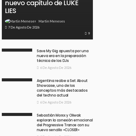
nuevo capítulo de LUKE
LIES
Martin Meneses
7 De Agosto De 2026
9
Save My Gig apuesta por una
nueva era en la preparación
técnica de los DJs
6 De Agosto De 2026
Argentina recibe a Set About
Showcase, uno de los
conceptos más destacados
del techno actual
6 De Agosto De 2026
Sebastián Morxx y Oliwak
exploran la conexión emocional
del Progressive Trance con su
nuevo sencillo «CLOSER»