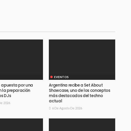
EVENTOS
 apuesta por una
Argentina recibe a Set About
n la preparación
Showcase, uno de los conceptos
os DJs
más destacados del techno
actual
De 2026
6 De Agosto De 2026