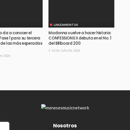
LANZAMIENTOS
o da a conocer el
Madonna vuelve a hacer historia:
 Fase 1 para su tercera
CONFESSIONS II debuta en el No. 1
a de las más esperadas
del Billboard 200
16 De Julio De 2026
De 2026
Nosotros