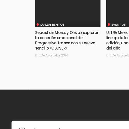
LANZAMIENTOS
EVENTOS
Sebastián Morxx y Oliwak exploran
ULTRA Méxic
la conexión emocional del
lineup de la
Progressive Trance con su nuevo
edición, un
sencillo «CLOSER»
del año.
5 De Agosto De 2026
3 De Agosto 