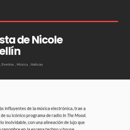
esta de Nicole
llín
Eventos
Música
Noticias
s influyentes de la música electrónica, trae a
s de su icónico programa de radio
In The Mood
.
o inolvidable, con una alineación de lujo que
de renombre en la escena techno y house,