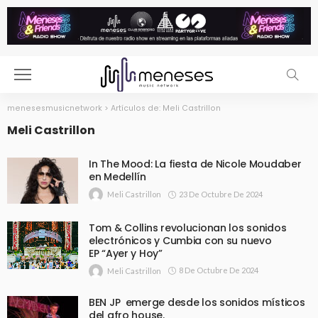
menesesmusicnetwork
>
Artículos de: Meli Castrillon
Meli Castrillon
In The Mood: La fiesta de Nicole Moudaber
en Medellín
23 De Octubre De 2024
Meli Castrillon
Tom & Collins revolucionan los sonidos
electrónicos y Cumbia con su nuevo
EP “Ayer y Hoy”
8 De Octubre De 2024
Meli Castrillon
BEN JP emerge desde los sonidos místicos
del afro house.