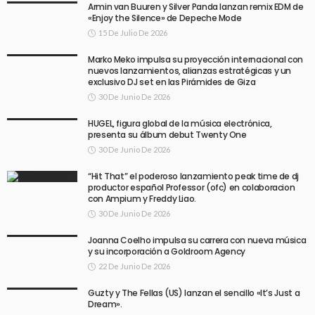
Armin van Buuren y Silver Panda lanzan remix EDM de
«Enjoy the Silence» de Depeche Mode
15 De Julio De 2026
Marko Meko impulsa su proyección internacional con
nuevos lanzamientos, alianzas estratégicas y un
exclusivo DJ set en las Pirámides de Giza
30 De Junio De 2026
HUGEL, figura global de la música electrónica,
presenta su álbum debut Twenty One
30 De Junio De 2026
“Hit That” el poderoso lanzamiento peak time de dj
productor español Professor (ofc) en colaboracion
con Ampium y Freddy Liao.
30 De Junio De 2026
Joanna Coelho impulsa su carrera con nueva música
y su incorporación a Goldroom Agency
22 De Junio De 2026
Guzty y The Fellas (US) lanzan el sencillo «It’s Just a
Dream».