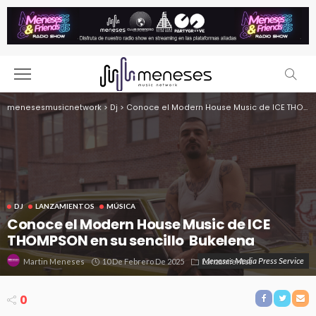
menesesmusicnetwork
>
Dj
>
Conoce el Modern House Music de ICE THOMPSON en su sencillo Bukelena
DJ
LANZAMIENTOS
MÚSICA
Conoce el Modern House Music de ICE
THOMPSON en su sencillo Bukelena
Meneses Media Press Service
10 De Febrero De 2025
Lanzamientos
Martin Meneses
0