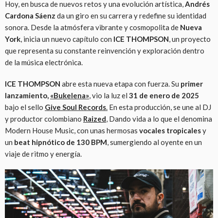
Hoy, en busca de nuevos retos y una evolución artística,
Andrés
Cardona Sáenz
da un giro en su carrera y redefine su identidad
sonora. Desde la atmósfera vibrante y cosmopolita de
Nueva
York
, inicia un nuevo capítulo con
ICE THOMPSON
, un proyecto
que representa su constante reinvención y exploración dentro
de la música electrónica.
ICE THOMPSON
abre esta nueva etapa con fuerza. Su
primer
lanzamiento,
«Bukelena»
,
vio la luz el
31 de enero de 2025
bajo el sello
Give Soul Records
.
En esta producción, se une al DJ
y productor colombiano
Raized
,
Dando vida a lo que el denomina
Modern House Music, con unas hermosas
vocales tropicales
y
un
beat hipnótico de 130 BPM
, sumergiendo al oyente en un
viaje de ritmo y energía.