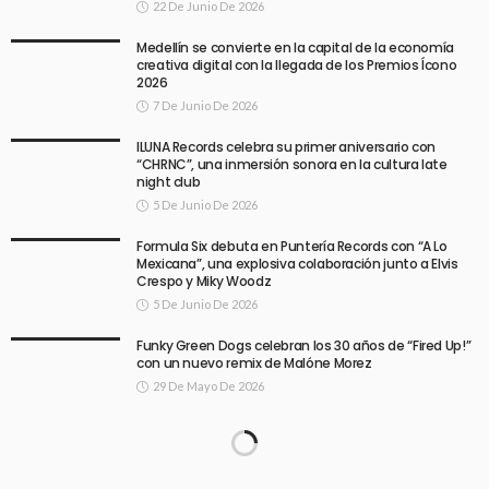
22 De Junio De 2026
Medellín se convierte en la capital de la economía
creativa digital con la llegada de los Premios Ícono
2026
7 De Junio De 2026
ILUNA Records celebra su primer aniversario con
“CHRNC”, una inmersión sonora en la cultura late
night club
5 De Junio De 2026
Formula Six debuta en Puntería Records con “A Lo
Mexicana”, una explosiva colaboración junto a Elvis
Crespo y Miky Woodz
5 De Junio De 2026
Funky Green Dogs celebran los 30 años de “Fired Up!”
con un nuevo remix de Malóne Morez
29 De Mayo De 2026