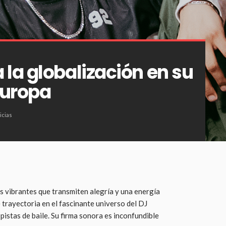
la globalización en su
Europa
icias
ts vibrantes que transmiten alegría y una energía
trayectoria en el fascinante universo del DJ
pistas de baile. Su firma sonora es inconfundible