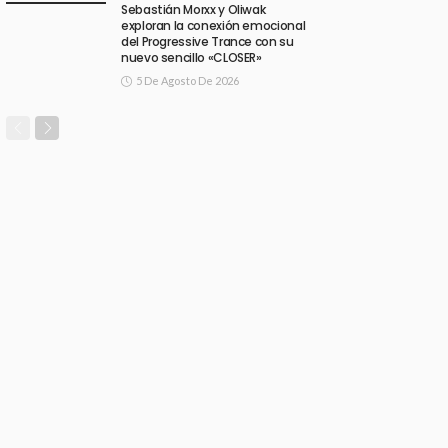
Sebastián Morxx y Oliwak
exploran la conexión emocional
del Progressive Trance con su
nuevo sencillo «CLOSER»
5 De Agosto De 2026