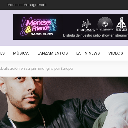
m
Meneses Management
LES
MÚSICA
LANZAMIENTOS
LATIN NEWS
VIDEOS
balización en su primera gira por Europa