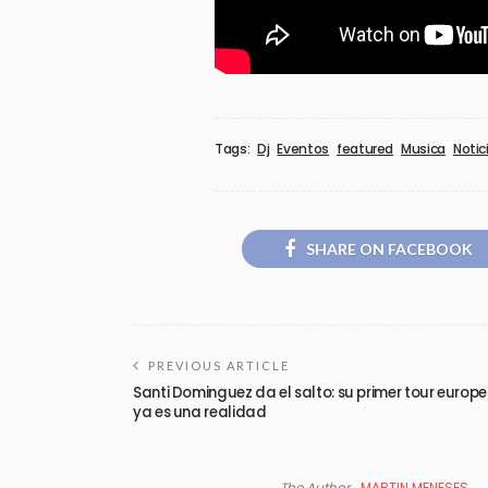
Tags:
Dj
Eventos
featured
Musica
Notic
SHARE ON FACEBOOK
PREVIOUS ARTICLE
Santi Dominguez da el salto: su primer tour europ
ya es una realidad
The Author
MARTIN MENESES