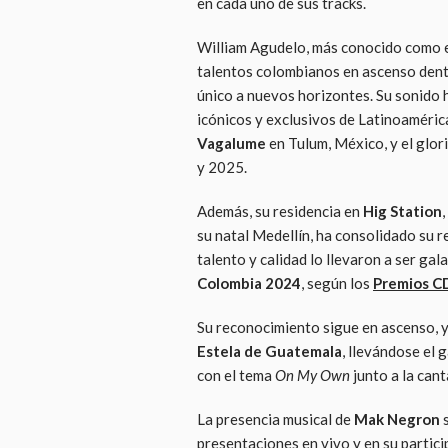
en cada uno de sus tracks.
William Agudelo, más conocido como 
talentos colombianos en ascenso dentr
único a nuevos horizontes. Su sonido 
icónicos y exclusivos de Latinoaméri
Vagalume
en Tulum, México, y el glor
y 2025.
Además, su residencia en
Hig Station
su natal Medellín, ha consolidado su r
talento y calidad lo llevaron a ser g
Colombia 2024
, según los
Premios C
Su reconocimiento sigue en ascenso, y
Estela de Guatemala
, llevándose el 
con el tema
On My Own
junto a la can
La presencia musical de
Mak Negron
s
presentaciones en vivo y en su partic