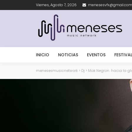
Viernes, Agosto 7, 2026
menesesvfx@gmail.co
INICIO
NOTICIAS
EVENTOS
FESTIVA
menesesmusicnetwork
>
Dj
>
Mak Negron hacia la glo