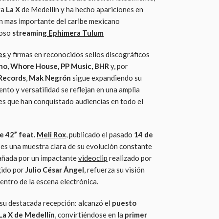
ra
La X
de Medellín y ha hecho apariciones en
n mas importante del caribe mexicano
ioso
streaming
Ephimera Tulum
es
y firmas en reconocidos sellos discográficos
no, Whore House, PP Music, BHR
y, por
Records
,
Mak Negrón
sigue expandiendo su
ento y versatilidad se reflejan en una amplia
s que han conquistado audiencias en todo el
e 42” feat.
Meli Rox
,
publicado el pasado
14 de
, es una muestra clara de su evolución constante
añada por un impactante
videoclip
realizado por
gido por
Julio César Ángel
, refuerza su visión
entro de la escena electrónica.
n su destacada recepción: alcanzó el
puesto
La X de Medellín
, convirtiéndose en la
primer