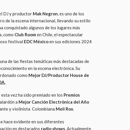
el DJ y productor
Mak Negron
, es uno de los
o de la escena internacional, llevando su estilo
ha conquistado algunos de los lugares más
ca, como
Club Room
en Chile, el espectacular
ioso festival
EDC México
en sus ediciones 2024
, una de las fiestas temáticas más destacadas de
econocimiento en la escena electrónica. Su
alardonado como
Mejor DJ/Productor House de
DA
.
 esta vez ha sido premiado en los
Premios
galardón a
Mejor Canción Electrónica del Año
tante y violinista Colombiana
Meli Rox
.
e hace evidente en sus diferentes
ipación en destacados
radio shows
. Actualmente,