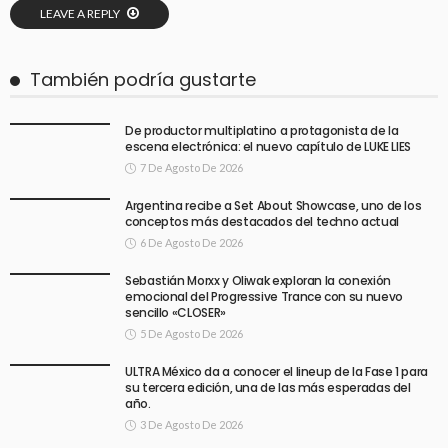
LEAVE A REPLY
También podría gustarte
De productor multiplatino a protagonista de la
escena electrónica: el nuevo capítulo de LUKE LIES
7 De Agosto De 2026
Argentina recibe a Set About Showcase, uno de los
conceptos más destacados del techno actual
6 De Agosto De 2026
Sebastián Morxx y Oliwak exploran la conexión
emocional del Progressive Trance con su nuevo
sencillo «CLOSER»
5 De Agosto De 2026
ULTRA México da a conocer el lineup de la Fase 1 para
su tercera edición, una de las más esperadas del
año.
3 De Agosto De 2026