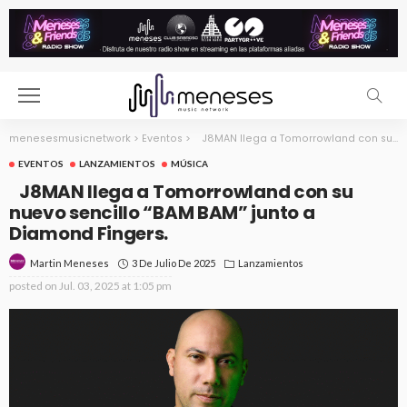
menesesmusicnetwork
>
Eventos
>
J8MAN llega a Tomorrowland con su nuevo sencillo “BAM BAM” junto a Diamond Fingers.
EVENTOS
LANZAMIENTOS
MÚSICA
J8MAN llega a Tomorrowland con su
nuevo sencillo “BAM BAM” junto a
Diamond Fingers.
3 De Julio De 2025
Lanzamientos
Martin Meneses
posted on
Jul. 03, 2025 at 1:05 pm