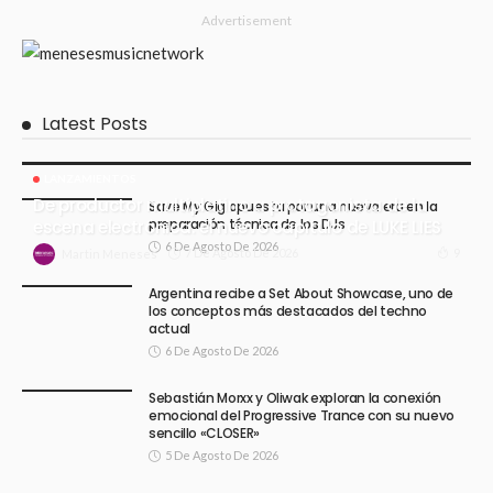
Advertisement
Latest Posts
LANZAMIENTOS
De productor multiplatino a protagonista de la
Save My Gig apuesta por una nueva era en la
preparación técnica de los DJs
escena electrónica: el nuevo capítulo de LUKE LIES
6 De Agosto De 2026
7 De Agosto De 2026
9
Martin Meneses
Argentina recibe a Set About Showcase, uno de
los conceptos más destacados del techno
actual
6 De Agosto De 2026
Sebastián Morxx y Oliwak exploran la conexión
emocional del Progressive Trance con su nuevo
sencillo «CLOSER»
5 De Agosto De 2026