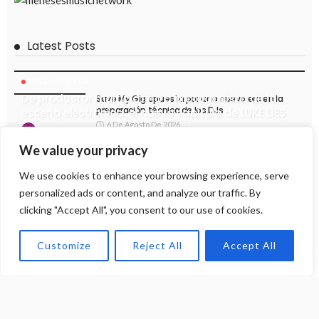
Latest Posts
LANZAMIENTOS
De productor multiplatino a protagonista de la
Save My Gig apuesta por una nueva era en la
preparación técnica de los DJs
escena electrónica: el nuevo capítulo de LUKE LIES
6 De Agosto De 2026
7 De Agosto De 2026
12
Martin Meneses
We value your privacy
Argentina recibe a Set About Showcase, uno de
los conceptos más destacados del techno
We use cookies to enhance your browsing experience, serve
actual
personalized ads or content, and analyze our traffic. By
6 De Agosto De 2026
clicking "Accept All", you consent to our use of cookies.
Sebastián Morxx y Oliwak exploran la conexión
emocional del Progressive Trance con su nuevo
sencillo «CLOSER»
Customize
Reject All
Accept All
5 De Agosto De 2026