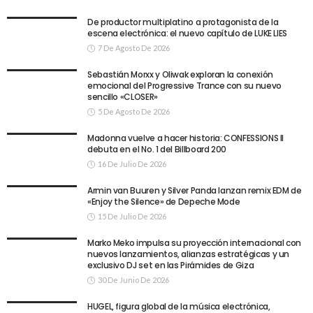
De productor multiplatino a protagonista de la
escena electrónica: el nuevo capítulo de LUKE LIES
7 De Agosto De 2026
Sebastián Morxx y Oliwak exploran la conexión
emocional del Progressive Trance con su nuevo
sencillo «CLOSER»
5 De Agosto De 2026
Madonna vuelve a hacer historia: CONFESSIONS II
debuta en el No. 1 del Billboard 200
16 De Julio De 2026
Armin van Buuren y Silver Panda lanzan remix EDM de
«Enjoy the Silence» de Depeche Mode
15 De Julio De 2026
Marko Meko impulsa su proyección internacional con
nuevos lanzamientos, alianzas estratégicas y un
exclusivo DJ set en las Pirámides de Giza
30 De Junio De 2026
HUGEL, figura global de la música electrónica,