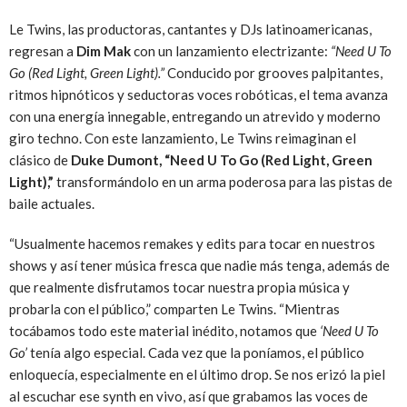
Le Twins, las productoras, cantantes y DJs latinoamericanas,
regresan a
Dim Mak
con un lanzamiento electrizante:
“Need U To
Go (Red Light, Green Light).”
Conducido por grooves palpitantes,
ritmos hipnóticos y seductoras voces robóticas, el tema avanza
con una energía innegable, entregando un atrevido y moderno
giro techno. Con este lanzamiento, Le Twins reimaginan el
clásico de
Duke Dumont, “Need U To Go (Red Light, Green
Light),”
transformándolo en un arma poderosa para las pistas de
baile actuales.
“Usualmente hacemos remakes y edits para tocar en nuestros
shows y así tener música fresca que nadie más tenga, además de
que realmente disfrutamos tocar nuestra propia música y
probarla con el público,” comparten Le Twins. “Mientras
tocábamos todo este material inédito, notamos que
‘Need U To
Go’
tenía algo especial. Cada vez que la poníamos, el público
enloquecía, especialmente en el último drop. Se nos erizó la piel
al escuchar ese synth en vivo, así que grabamos las voces de