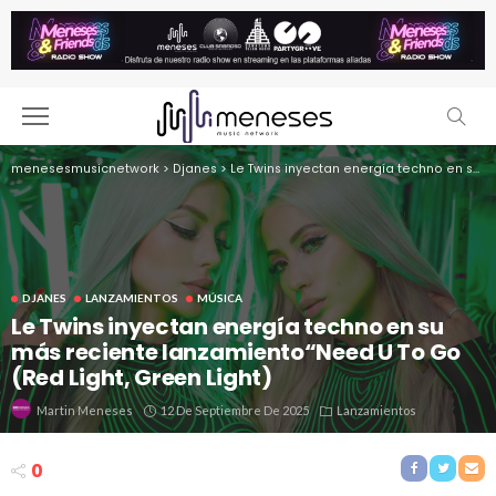
menesesmusicnetwork
>
Djanes
>
Le Twins inyectan energía techno en su más reciente lanzamiento“Need U To Go (Red Light, Green Light)
DJANES
LANZAMIENTOS
MÚSICA
Le Twins inyectan energía techno en su
más reciente lanzamiento“Need U To Go
(Red Light, Green Light)
12 De Septiembre De 2025
Lanzamientos
Martin Meneses
0