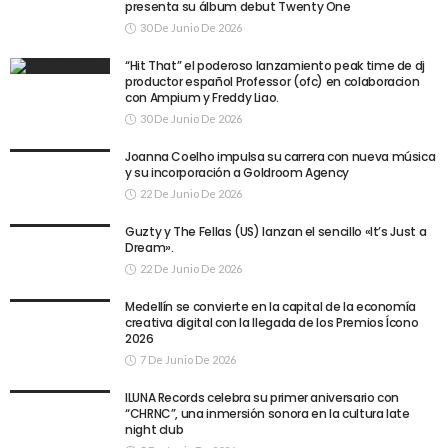
presenta su álbum debut Twenty One
30 De Junio De 2026
“Hit That” el poderoso lanzamiento peak time de dj
productor español Professor (ofc) en colaboracion
con Ampium y Freddy Liao.
30 De Junio De 2026
Joanna Coelho impulsa su carrera con nueva música
y su incorporación a Goldroom Agency
22 De Junio De 2026
Guzty y The Fellas (US) lanzan el sencillo «It’s Just a
Dream».
22 De Junio De 2026
Medellín se convierte en la capital de la economía
creativa digital con la llegada de los Premios Ícono
2026
7 De Junio De 2026
ILUNA Records celebra su primer aniversario con
“CHRNC”, una inmersión sonora en la cultura late
night club