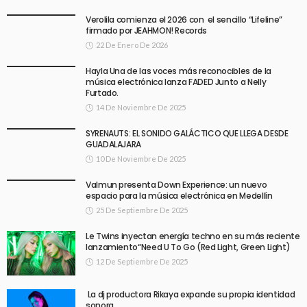
Verolila comienza el 2026 con el sencillo “Lifeline”
firmado por JEAHMON! Records
22 De Enero De 2026
Hayla Una de las voces más reconocibles de la
música electrónica lanza FADED Junto a Nelly
Furtado.
14 De Noviembre De 2025
SYRENAUTS: EL SONIDO GALÁCTICO QUE LLEGA DESDE
GUADALAJARA
10 De Noviembre De 2025
Valmun presenta Down Experience: un nuevo
espacio para la música electrónica en Medellín
25 De Septiembre De 2025
Le Twins inyectan energía techno en su más reciente
lanzamiento“Need U To Go (Red Light, Green Light)
12 De Septiembre De 2025
La dj productora Rikaya expande su propia identidad
sonora