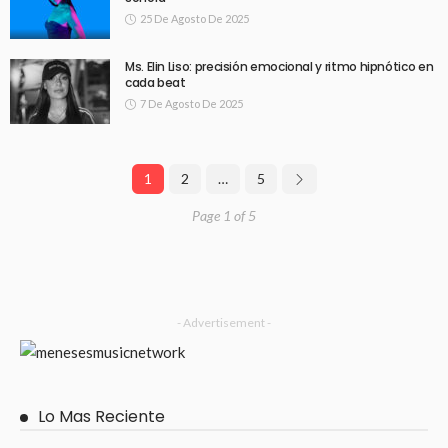
25 De Agosto De 2025
Ms. Elin Liso: precisión emocional y ritmo hipnótico en
cada beat
7 De Agosto De 2025
1
2
…
5
Page 1 of 5
- Advertisement -
Lo Mas Reciente