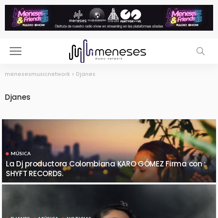
menesesmusicnetwork
>
Djanes
Djanes
MÚSICA
La Dj productora Colombiana KARO GÓMEZ Firma con :
SHYFT RECORDS.