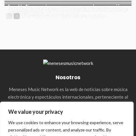
Save My Gig apuesta por una nueva era en la preparación
Argentina recibe a Set About Showcase, uno de los conceptos
Sebastián Morxx y Oliwak exploran la conexión emocional del
técnica de los DJs
más destacados del techno actual
Progressive Trance con su nuevo sencillo «CLOSER»
Nosotros
Meneses Music Network es la web de noticias sobre música
electrónica y espectáculos internacionales, perteneciente al
holding de la agencia Meneses Management. & Media Press
We value your privacy
We use cookies to enhance your browsing experience, serve
personalized ads or content, and analyze our traffic. By