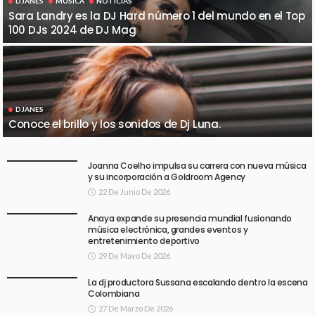
DJANES
MÚSICA
NOTICIAS
Sara Landry es la DJ Hard número 1 del mundo en el Top
100 DJs 2024 de DJ Mag
DJANES
Conoce el brillo y los sonidos de Dj Luna.
Joanna Coelho impulsa su carrera con nueva música
y su incorporación a Goldroom Agency
22 De Junio De 2026
Anaya expande su presencia mundial fusionando
música electrónica, grandes eventos y
entretenimiento deportivo
29 De Mayo De 2026
La dj productora Sussana escalando dentro la escena
Colombiana
27 De Marzo De 2026