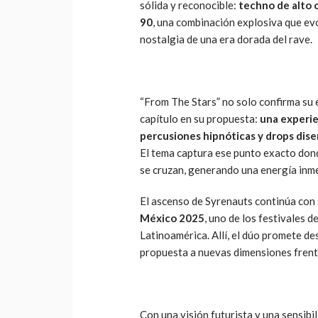
sólida y reconocible:
techno de alto 
90
, una combinación explosiva que evo
nostalgia de una era dorada del rave.
“From The Stars” no solo confirma su 
capítulo en su propuesta:
una experie
percusiones hipnóticas y drops dise
El tema captura ese punto exacto don
se cruzan, generando una energía inm
El ascenso de Syrenauts continúa con
México 2025
, uno de los festivales 
Latinoamérica. Allí, el dúo promete de
propuesta a nuevas dimensiones frente
Con una visión futurista y una sensib