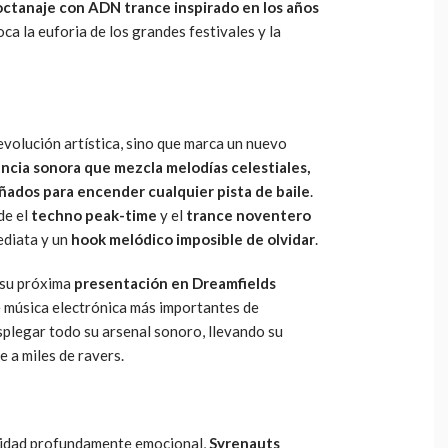
octanaje con ADN trance inspirado en los años
ca la euforia de los grandes festivales y la
evolución artística, sino que marca un nuevo
ncia sonora que mezcla melodías celestiales,
ñados para encender cualquier pista de baile
.
de el
techno peak-time
y el
trance noventero
ediata y un
hook melódico imposible de olvidar
.
 su próxima
presentación en Dreamfields
de música electrónica más importantes de
splegar todo su arsenal sonoro, llevando su
 a miles de ravers.
ilidad profundamente emocional,
Syrenauts