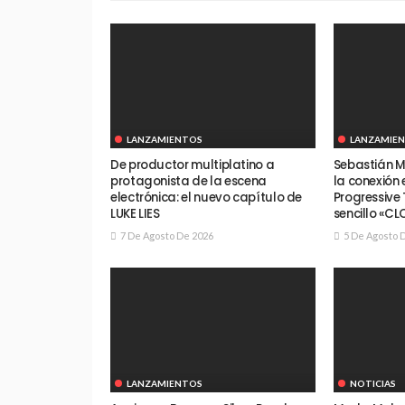
LANZAMIENTOS
LANZAMIE
De productor multiplatino a
Sebastián M
protagonista de la escena
la conexión
electrónica: el nuevo capítulo de
Progressive
LUKE LIES
sencillo «CL
7 De Agosto De 2026
5 De Agosto 
LANZAMIENTOS
NOTICIAS