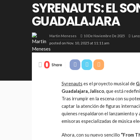
SYRENAUTS: EL SO
GUADALAJARA
10 De Noviembre De 2025
Lanz
Martin Meneses
posted on
Nov. 10, 2025 at 11:11 am
0
Share
Syrenauts
es el proyecto musical de
G
Guadalajara, Jalisco
, que está redefi
Tras irrumpir en la escena con su pot
captar la atención de figuras interna
quienes respaldaron el lanzamiento y 
emisoras especializadas de música ele
Ahora, con su nuevo sencillo
“From Th