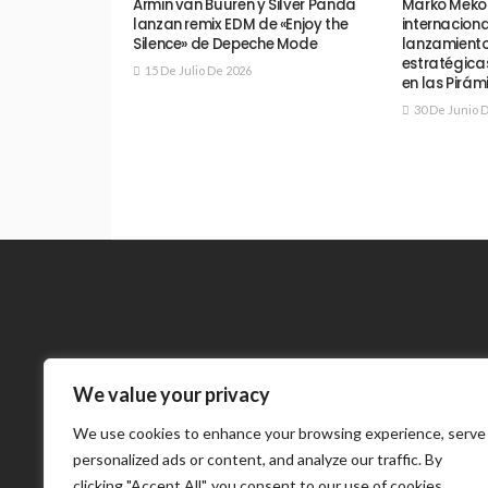
Armin van Buuren y Silver Panda
Marko Meko 
lanzan remix EDM de «Enjoy the
internacion
Silence» de Depeche Mode
lanzamiento
estratégicas
15 De Julio De 2026
en las Pirám
30 De Junio 
We value your privacy
Meneses 
We use cookies to enhance your browsing experience, serve
internaciona
personalized ads or content, and analyze our traffic. By
clicking "Accept All", you consent to our use of cookies.