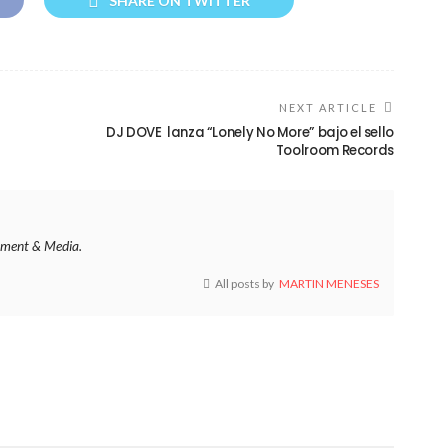
SHARE ON TWITTER
NEXT ARTICLE
DJ DOVE lanza “Lonely No More” bajo el sello
Toolroom Records
ment & Media.
All posts by
MARTIN MENESES