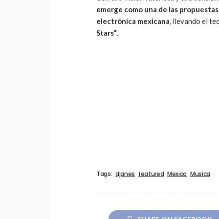
emerge como una de las propuestas
electrónica mexicana
, llevando el t
Stars”
.
Tags:
djanes
featured
Mexico
Musica