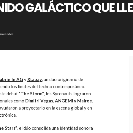
NIDO GALÁCTICO QUE LL
amientos
abrielle AG
y
Xtabay
, un dúo originario de
niendo los límites del techno contemporáneo.
ente debut
“The Storm”
, los Syrenauts lograron
cionales como
Dimitri Vegas, ANGEMI y Mairee
,
ayudaron a proyectarlo en la escena global y en
ctrónica.
e Stars”
, el dúo consolida una identidad sonora