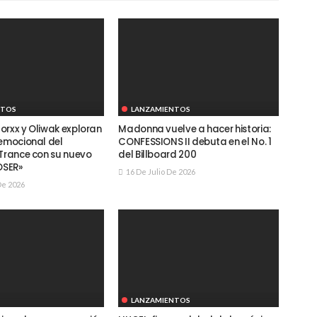
NTOS
LANZAMIENTOS
orxx y Oliwak exploran
Madonna vuelve a hacer historia:
 emocional del
CONFESSIONS II debuta en el No. 1
 Trance con su nuevo
del Billboard 200
OSER»
16 De Julio De 2026
De 2026
LANZAMIENTOS