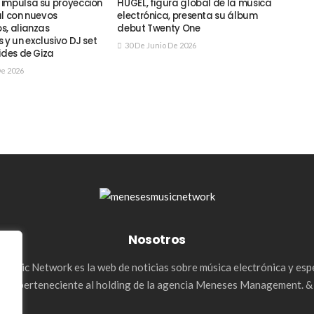
impulsa su proyección
HUGEL, figura global de la música
al con nuevos
electrónica, presenta su álbum
s, alianzas
debut Twenty One
 y un exclusivo DJ set
30 De Junio De 2026
ides de Giza
De 2026
Nosotros
Music Network es la web de noticias sobre música electrónica y esp
les, perteneciente al holding de la agencia Meneses Management. 