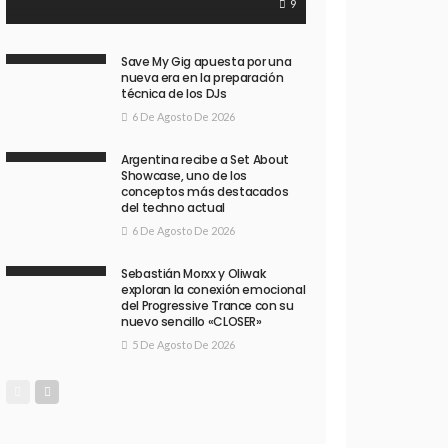
9
Save My Gig apuesta por una
nueva era en la preparación
técnica de los DJs
6 De Agosto De 2026
Argentina recibe a Set About
Showcase, uno de los
conceptos más destacados
del techno actual
6 De Agosto De 2026
Sebastián Morxx y Oliwak
exploran la conexión emocional
del Progressive Trance con su
nuevo sencillo «CLOSER»
5 De Agosto De 2026