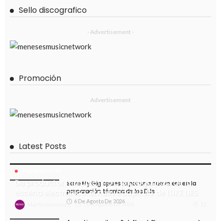
Sello discografico
- Advertisement -
Promoción
Advertisement
Latest Posts
LANZAMIENTOS
De productor multiplatino a protagonista de la
Save My Gig apuesta por una nueva era en la
preparación técnica de los DJs
escena electrónica: el nuevo capítulo de LUKE LIES
6 De Agosto De 2026
7 De Agosto De 2026
12
Martin Meneses