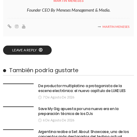
MARTIN MENESES
Founder CEO By Meneses Management & Media.
MARTIN MENESES
LEAVE A REPLY
También podría gustarte
De productor multiplatino a protagonista de la
escena electrónica: el nuevo capítulo de LUKE LIES
7 De Agosto De 2026
Save My Gig apuesta por una nueva era en la
preparación técnica de los DJs
6 De Agosto De 2026
Argentina recibe a Set About Showcase, uno de los
conceptos más destacados del techno actual