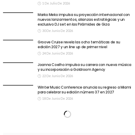
1 De Julio De 2026
Marko Meko impulsa su proyección internacional con
nuevos lanzamientos, alianzas estratégicas y un
exclusivo DJ set en las Pirámides de Giza
30 De Junio De 2026
Groove Cruise revela las ocho temáticas de su
edición 2027 y un line up de primer nivel
24 De Junio De 2026
Joanna Coelho impulsa su carrera con nueva música
y su incorporación a Goldroom Agency
22 De Junio De 2026
Winter Music Conference anuncia su regreso a Miami
para celebrar su edición número 37 en 2027
18 De Junio De 2026