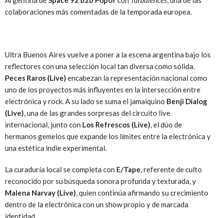
Argentina de
Space 92 b2b Popof
con
Turbulences
, una de las
colaboraciones más comentadas de la temporada europea.
Ultra Buenos Aires vuelve a poner a la escena argentina bajo los
reflectores con una selección local tan diversa como sólida.
Peces Raros (Live)
encabezan la representación nacional como
uno de los proyectos más influyentes en la intersección entre
electrónica y rock. A su lado se suma el jamaiquino
Benji Dialog
(Live)
, una de las grandes sorpresas del circuito live
internacional, junto con
Los Refrescos (Live)
, el dúo de
hermanos gemelos que expande los límites entre la electrónica y
una estética indie experimental.
La curaduría local se completa con
E/Tape
, referente de culto
reconocido por su búsqueda sonora profunda y texturada, y
Malena Narvay (Live)
, quien continúa afirmando su crecimiento
dentro de la electrónica con un show propio y de marcada
identidad.