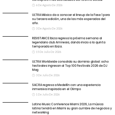
6 De Agosto De 2026
ULTRA México da a conocer el lineup de la Fase 1 para
su tercera edición, una de las más esperadas del
año.
3 De Agosto De 2026
RESISTANCE Ibiza regresa la próxima semana al
legendario club Amnesia, dando inicio a la quinta
temporada en Ibiza.
15 De Julio De 2026
ULTRA Worldwide consolida su dominio global: ocho
festivales ingresan al Top 100 Festivals 2026 de DJ
Mag
3 De Julio De 2026
SACRA regresa a Medellín con una experiencia
inmersiva inspirada en el Olimpo
1 De Julio De 2026
Latino Music Conference Miami 2026, La música
latina tendrá en Miami su gran cumbre de negocios y
networking