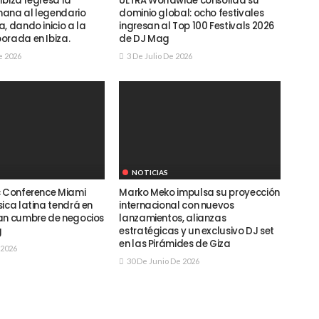
Ibiza regresa la
ULTRA Worldwide consolida su
ana al legendario
dominio global: ocho festivales
, dando inicio a la
ingresan al Top 100 Festivals 2026
orada en Ibiza.
de DJ Mag
e 2026
3 De Julio De 2026
NOTICIAS
c Conference Miami
Marko Meko impulsa su proyección
ica latina tendrá en
internacional con nuevos
an cumbre de negocios
lanzamientos, alianzas
g
estratégicas y un exclusivo DJ set
en las Pirámides de Giza
 2026
30 De Junio De 2026