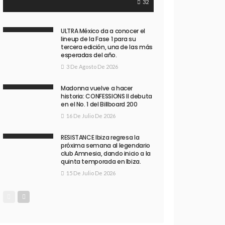
32
ULTRA México da a conocer el
lineup de la Fase 1 para su
tercera edición, una de las más
esperadas del año.
3 De Agosto De 2026
Madonna vuelve a hacer
historia: CONFESSIONS II debuta
en el No. 1 del Billboard 200
16 De Julio De 2026
RESISTANCE Ibiza regresa la
próxima semana al legendario
club Amnesia, dando inicio a la
quinta temporada en Ibiza.
15 De Julio De 2026