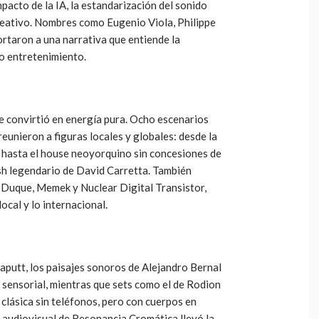
mpacto de la IA, la estandarización del sonido
creativo. Nombres como Eugenio Viola, Philippe
taron a una narrativa que entiende la
o entretenimiento.
se convirtió en energía pura. Ocho escenarios
eunieron a figuras locales y globales: desde la
ia hasta el house neoyorquino sin concesiones de
ash legendario de David Carretta. También
s Duque, Memek y Nuclear Digital Transistor,
ocal y lo internacional.
 Kaputt, los paisajes sonoros de Alejandro Bernal
 sensorial, mientras que sets como el de Rodion
clásica sin teléfonos, pero con cuerpos en
n audiovisual de Resonancia Cromática llevó la