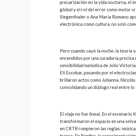
precarización en la vida nocturna, el i
global y el rol del error como motor 
Siegenthaler o Ana María Romano apor
electrónica como cultura, no solo com
Pero cuando cayó la noche, la teoría 
encendidos por una curaduría precisa r
sensibilidad melódica de Julio Victor
Eli Escobar, pasando por el electrocl
brillaron actos como Julianna, Nicolá
consolidando un diálogo real entre lo l
El viaje no fue lineal. En el escenario
transformaron el espacio en una selva
en CRTR rompieron las reglas: música 
trance. En Bonfire, la experimentació