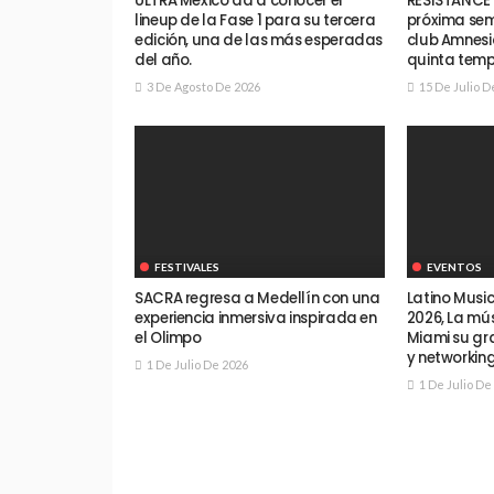
ULTRA México da a conocer el
RESISTANCE 
lineup de la Fase 1 para su tercera
próxima sem
edición, una de las más esperadas
club Amnesia
del año.
quinta temp
3 De Agosto De 2026
15 De Julio D
FESTIVALES
EVENTOS
SACRA regresa a Medellín con una
Latino Musi
experiencia inmersiva inspirada en
2026, La mús
el Olimpo
Miami su gr
y networkin
1 De Julio De 2026
1 De Julio De