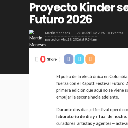
Proyecto Kinder se
Futuro 2026
29 De Abril De 2026
Eventos
Martin Meneses
posted on
Abr. 29, 2026 at 9:34 am
0
Share
El pulso de la electrónica en Colombi
fuerza con el Kaputt Festival Futuro 
primera edición que aquí no se viene so
empujar la escena hacia adelante.
Durante dos días, el festival operó c
laboratorio de día y ritual de noche
.
curadores, artistas y agentes— activ