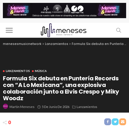
menesesmusicnetwork
>
Lanzamientos
>
Formula Six debuta en Puntería Records con “A Lo Mexicana”, una explosiva colaboración junto a Elvis Crespo y Miky Woodz
LANZAMIENTOS
MÚSICA
Formula Six debuta en Puntería Records
con “A Lo Mexicana”, una explosiva
colaboración junto a Elvis Crespo y Miky
Woodz
5 De Junio De 2026
Lanzamientos
Martin Meneses
0