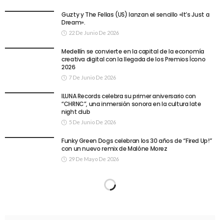
Guzty y The Fellas (US) lanzan el sencillo «It’s Just a
Dream».
22 De Junio De 2026
Medellín se convierte en la capital de la economía
creativa digital con la llegada de los Premios Ícono
2026
7 De Junio De 2026
ILUNA Records celebra su primer aniversario con
“CHRNC”, una inmersión sonora en la cultura late
night club
5 De Junio De 2026
Funky Green Dogs celebran los 30 años de “Fired Up!”
con un nuevo remix de Malóne Morez
29 De Mayo De 2026