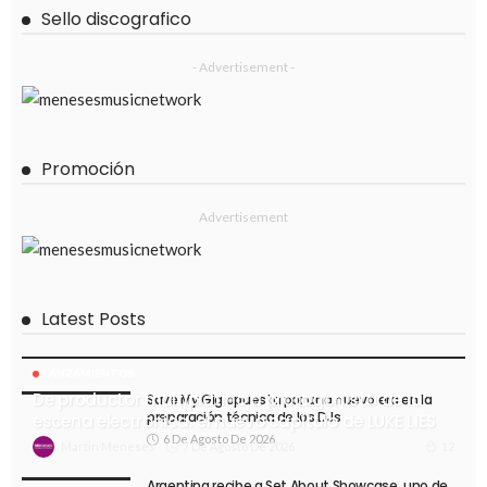
Sello discografico
- Advertisement -
Promoción
Advertisement
Latest Posts
LANZAMIENTOS
De productor multiplatino a protagonista de la
Save My Gig apuesta por una nueva era en la
preparación técnica de los DJs
escena electrónica: el nuevo capítulo de LUKE LIES
6 De Agosto De 2026
7 De Agosto De 2026
12
Martin Meneses
Argentina recibe a Set About Showcase, uno de