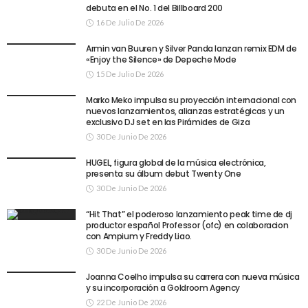
debuta en el No. 1 del Billboard 200
16 De Julio De 2026
Armin van Buuren y Silver Panda lanzan remix EDM de
«Enjoy the Silence» de Depeche Mode
15 De Julio De 2026
Marko Meko impulsa su proyección internacional con
nuevos lanzamientos, alianzas estratégicas y un
exclusivo DJ set en las Pirámides de Giza
30 De Junio De 2026
HUGEL, figura global de la música electrónica,
presenta su álbum debut Twenty One
30 De Junio De 2026
“Hit That” el poderoso lanzamiento peak time de dj
productor español Professor (ofc) en colaboracion
con Ampium y Freddy Liao.
30 De Junio De 2026
Joanna Coelho impulsa su carrera con nueva música
y su incorporación a Goldroom Agency
22 De Junio De 2026