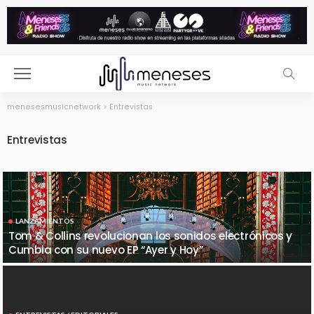
menesesmusicnetwork
>
Entrevistas
Entrevistas
LANZAMIENTOS
Tom & Collins revolucionan los sonidos electrónicos y
Cumbia con su nuevo EP “Ayer y Hoy”