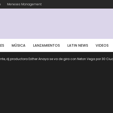
m
Meneses Management
LES
MÚSICA
LANZAMIENTOS
LATIN NEWS
VIDEOS
te, dj productora Esther Anaya se va de gira con Neton Vega por 30 Ci