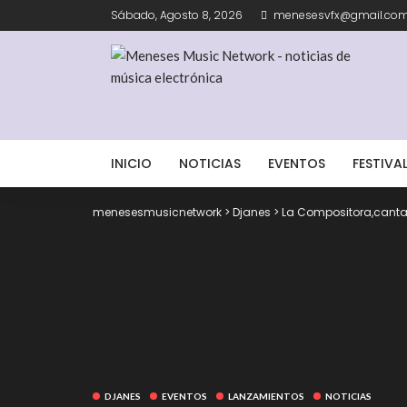
Sábado, Agosto 8, 2026
menesesvfx@gmail.co
INICIO
NOTICIAS
EVENTOS
FESTIVA
menesesmusicnetwork
>
Djanes
>
La Compositora,cantan
DJANES
EVENTOS
LANZAMIENTOS
NOTICIAS