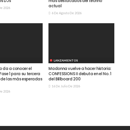
os DJs
más destacados del techno
actual
De 2026
6 De Agosto De 2026
LANZAMIENTOS
o da a conocer el
Madonna vuelve a hacer historia:
 Fase 1 para su tercera
CONFESSIONS II debuta en el No. 1
a de las más esperadas
del Billboard 200
16 De Julio De 2026
De 2026