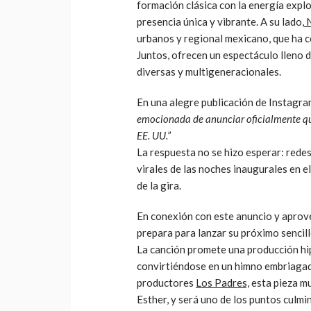
formación clásica con la energía exp
presencia única y vibrante. A su lado,
N
urbanos y regional mexicano, que ha c
Juntos, ofrecen un espectáculo lleno 
diversas y multigeneracionales.
En una alegre publicación de Instagram
emocionada de anunciar oficialmente qu
EE. UU.”
La respuesta no se hizo esperar: rede
virales de las noches inaugurales en 
de la gira.
En conexión con este anuncio y apro
prepara para lanzar su próximo sencil
La canción promete una producción hi
convirtiéndose en un himno embriagad
productores
Los Padres,
esta pieza mu
Esther, y será uno de los puntos culmi