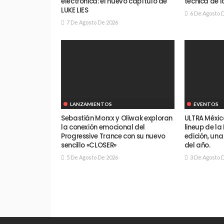
electrónica: el nuevo capítulo de
técnica de l
LUKE LIES
6 De Agosto 
7 De Agosto De 2026
LANZAMIENTOS
EVENTOS
Sebastián Morxx y Oliwak exploran
ULTRA Méxic
la conexión emocional del
lineup de la
Progressive Trance con su nuevo
edición, un
sencillo «CLOSER»
del año.
5 De Agosto De 2026
3 De Agosto 