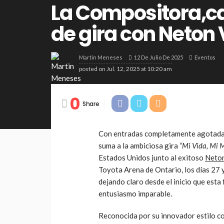
La Compositora,ca
de gira con Neton
12 De Julio De 2025
Eventos
Martin Meneses
posted on
Jul. 12, 2025 at 10:20 am
0
Share
Con entradas completamente agotadas
suma a la ambiciosa gira
“Mi Vida, Mi 
Estados Unidos junto al exitoso
Neto
Toyota Arena de Ontario, los días 27 y
dejando claro desde el inicio que esta
entusiasmo imparable.
Reconocida por su innovador estilo co