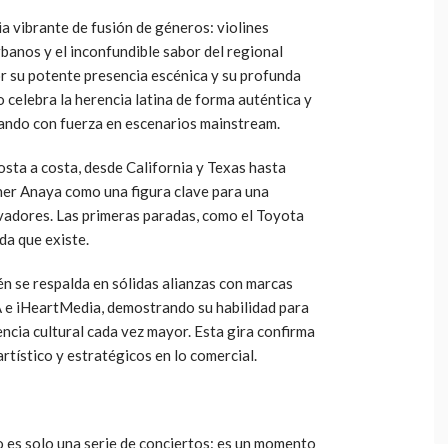
a vibrante de fusión de géneros: violines
banos y el inconfundible sabor del regional
r su potente presencia escénica y su profunda
o celebra la herencia latina de forma auténtica y
nando con fuerza en escenarios mainstream.
osta a costa, desde California y Texas hasta
ther Anaya como una figura clave para una
vadores. Las primeras paradas, como el Toyota
da que existe.
n se respalda en sólidas alianzas con marcas
A e iHeartMedia, demostrando su habilidad para
encia cultural cada vez mayor. Esta gira confirma
rtístico y estratégicos en lo comercial.
no es solo una serie de conciertos: es un momento