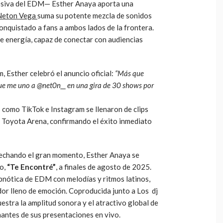
losiva del EDM— Esther Anaya aporta una
eton Vega
suma su potente mezcla de sonidos
onquistado a fans a ambos lados de la frontera.
de energía, capaz de conectar con audiencias
, Esther celebró el anuncio oficial:
“Más que
e me uno a @net0n__ en una gira de 30 shows por
s como TikTok e Instagram se llenaron de clips
el Toyota Arena, confirmando el éxito inmediato
vechando el gran momento, Esther Anaya se
lo,
“Te Encontré”
, a finales de agosto de 2025.
pnótica de EDM con melodías y ritmos latinos,
or lleno de emoción. Coproducida junto a Los dj
estra la amplitud sonora y el atractivo global de
nantes de sus presentaciones en vivo.