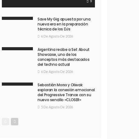
9
Save My Gig apuesta por una
nueva era en la preparación
técnica de los DJs
6 De Agosto De 2026
Argentina recibe a Set About
Showcase, uno de los
conceptos más destacados
del techno actual
6 De Agosto De 2026
Sebastián Morxx y Oliwak
exploran la conexión emocional
del Progressive Trance con su
nuevo sencillo «CLOSER»
5 De Agosto De 2026