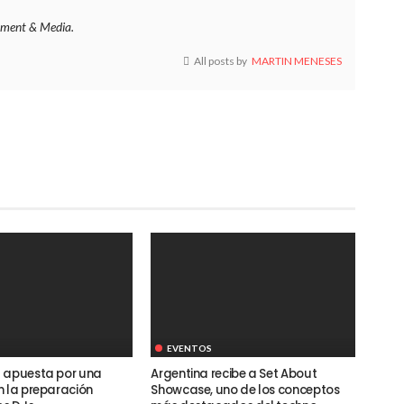
ment & Media.
All posts by
MARTIN MENESES
EVENTOS
 apuesta por una
Argentina recibe a Set About
n la preparación
Showcase, uno de los conceptos